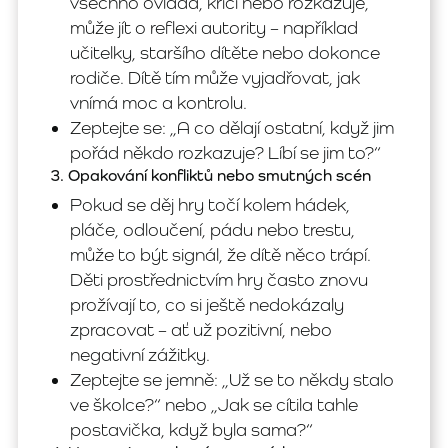
všechno ovládá, křičí nebo rozkazuje,
může jít o reflexi autority – například
učitelky, staršího dítěte nebo dokonce
rodiče. Dítě tím může vyjadřovat, jak
vnímá moc a kontrolu.
Zeptejte se: „A co dělají ostatní, když jim
pořád někdo rozkazuje? Líbí se jim to?“
3. Opakování konfliktů nebo smutných scén
Pokud se děj hry točí kolem hádek,
pláče, odloučení, pádu nebo trestu,
může to být signál, že dítě něco trápí.
Děti prostřednictvím hry často znovu
prožívají to, co si ještě nedokázaly
zpracovat – ať už pozitivní, nebo
negativní zážitky.
Zeptejte se jemně: „Už se to někdy stalo
ve školce?“ nebo „Jak se cítila tahle
postavička, když byla sama?“