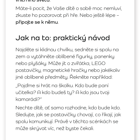
Máte-li pocit, že Vaše dítě o sobě moc nemluví,
zkuste ho pozorovat při hře. Nebo ještě lépe –
připojte se k němu
.
Jak na to: praktický návod
Najděte si klidnou chvilku, sedněte si spolu na
zem a vytáhněte oblíbené figurky, panenky
nebo plyšáky. Může jít o zvířátka, LEGO
postavičky, magnetické hračky nebo jakékoliv
jiné oblíbené předměty. Řekněte například:
„Pojďme si hrát na školku. Kdo bude paní
učitelka? A kdo budeš ty? A kdo jsou tvoji
kamarádi?“
Nechte dítě, ať samo rozhodne, kdo bude kdo.
Sledujte, jak se postavičky chovají, co říkají, jak
spolu komunikují. Právě v těchto scénkách se
může skrývat víc, než byste čekali.