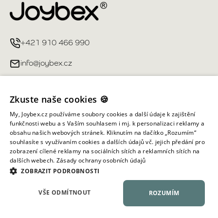
+421 910 466 990
info@joybex.cz
Užitečné odkazy
Zkuste naše cookies 🍪
Můj účet
My, Joybex.cz používáme soubory cookies a další údaje k zajištění
funkčnosti webu a s Vaším souhlasem i mj. k personalizaci reklamy a
obsahu našich webových stránek. Kliknutím na tlačítko „Rozumím“
Informace obchodu
souhlasíte s využívaním cookies a dalších údajů vč. jejich předání pro
zobrazení cílené reklamy na sociálních sítích a reklamních sítích na
dalších webech.
Zásady ochrany osobních údajů
Všechna práva vyhrazena ©
2026
Joybex.cz
ZOBRAZIT PODROBNOSTI
VŠE ODMÍTNOUT
ROZUMÍM