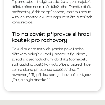
A pamatujte – i když se zdá, že si „jen hrajete“,
děláte něco nesmírně důležitého. Dáváte dítěti
možnost vyjádřit se způsobem, kterému rozumí.
A to je v tomto věku ten nejautentičtější způsob
komunikace.
Tip na závěr: připravte si hrací
koutek pro rozhovory
Pokud budete mít v obývacím pokoji nebo
dětském pokojíčku malý prostor s figurkami,
zvířátky a jednoduchými doplňky (domeček,
stůl, autíčko, postýlka), vytvoříte prostředí, kde
se hra stane přirozenou součástí dne. A
rozhovory? Ty přijdou samy – bez otázek typu:
„Tak jak bylo dneska?“