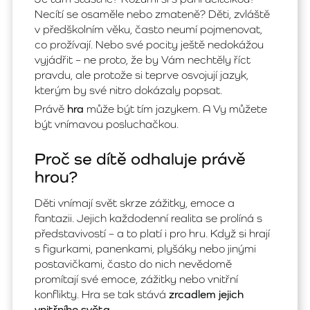
Necítí se osaměle nebo zmateně? Děti, zvláště
v předškolním věku, často neumí pojmenovat,
co prožívají. Nebo své pocity ještě nedokážou
vyjádřit – ne proto, že by Vám nechtěly říct
pravdu, ale protože si teprve osvojují jazyk,
kterým by své nitro dokázaly popsat.
Právě
hra
může být tím jazykem. A Vy můžete
být vnímavou posluchačkou.
Proč se dítě odhaluje právě
hrou?
Děti vnímají svět skrze zážitky, emoce a
fantazii. Jejich každodenní realita se prolíná s
představivostí – a to platí i pro hru. Když si hrají
s figurkami, panenkami, plyšáky nebo jinými
postavičkami, často do nich nevědomě
promítají své emoce, zážitky nebo vnitřní
konflikty. Hra se tak stává
zrcadlem jejich
vnitřního světa
.