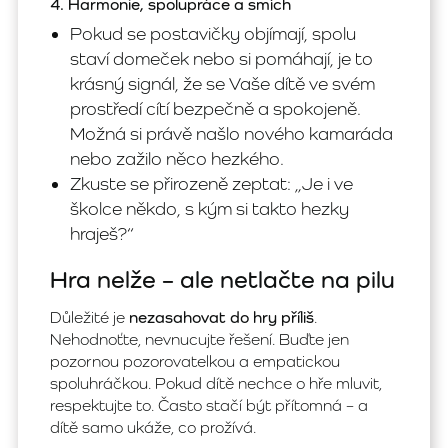
4. Harmonie, spolupráce a smích
Pokud se postavičky objímají, spolu
staví domeček nebo si pomáhají, je to
krásný signál, že se Vaše dítě ve svém
prostředí cítí bezpečně a spokojeně.
Možná si právě našlo nového kamaráda
nebo zažilo něco hezkého.
Zkuste se přirozeně zeptat: „Je i ve
školce někdo, s kým si takto hezky
hraješ?“
Hra nelže – ale netlačte na pilu
Důležité je
nezasahovat do hry příliš
.
Nehodnoťte, nevnucujte řešení. Buďte jen
pozornou pozorovatelkou a empatickou
spoluhráčkou. Pokud dítě nechce o hře mluvit,
respektujte to. Často stačí být přítomná – a
dítě samo ukáže, co prožívá.