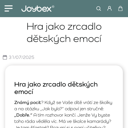
Hra jako zrcadlo
dětských emocí
31/07/2025
Hra jako zrcadlo dětských
emocí
Známý pocit
? Když se Vaše dítě vrátí ze školky
a na otázku „Jak bylo?“ odpoví jen stručně:
„Dobře.“
A tím rozhovor končí. Jenže Vy byste
toho ráda věděla víc. Má ve školce kamarády?
Je tam šťastné? Rozumí si s paní učitelkou?