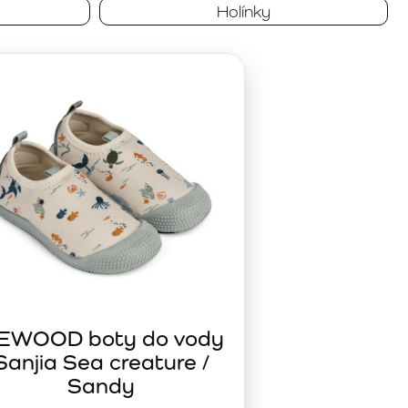
bení. Ergonomické tvary, flexibilní podrážky a
Holínky
ědomou investici do kvality, bezpečnosti a dlouhé
hlivým společníkem během aktivních dnů plných pohybu,
IEWOOD boty do vody
Sanjia Sea creature /
Sandy