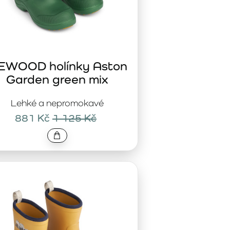
IEWOOD holínky Aston
Garden green mix
Lehké a nepromokavé
881 Kč
1 125 Kč