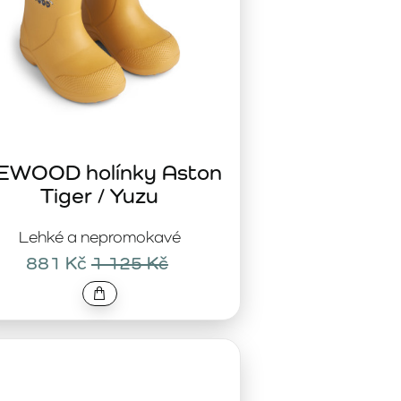
IEWOOD holínky Aston
Tiger / Yuzu
Lehké a nepromokavé
881 Kč
1 125 Kč