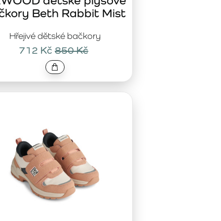
EWOOD dětské plyšové
čkory Beth Rabbit Mist
Hřejivé dětské bačkory
712 Kč
850 Kč