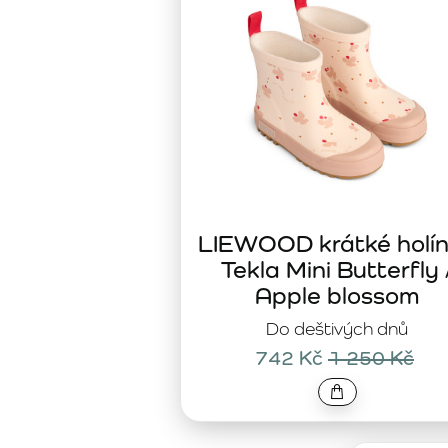
LIEWOOD krátké holí
Tekla Mini Butterfly 
Apple blossom
Do deštivých dnů
742 Kč
1 250 Kč