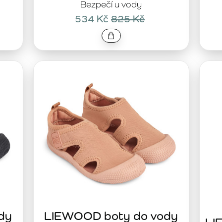
Bezpečí u vody
534 Kč
825 Kč
dy
LIEWOOD boty do vody