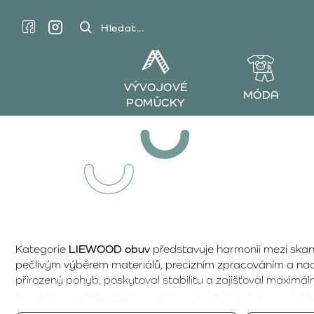
Hledat...
VÝVOJOVÉ
MÓDA
POMŮCKY
Kategorie
LIEWOOD obuv
představuje harmonii mezi ska
pečlivým výběrem materiálů, precizním zpracováním a nad
přirozený pohyb, poskytoval stabilitu a zajišťoval maximál
V nabídce najdete letní sandály, pohodlné tenisky pro běž