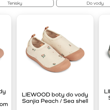
nošení a zároveň dostatečně odolné proti každodennímu opotře
Tenisky
Do vody
m kroku.
í dělat kompromisy mezi estetikou a funkčností. Představuje v
í s dalšími kousky z kolekce a zaručuje, že obuv bude spole
dy
L
LIEWOOD boty do vody
Sanjia Peach / Sea shell
som