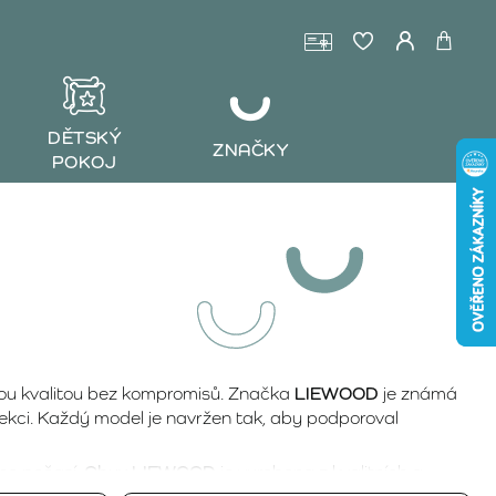
DĚTSKÝ
ZNAČKY
POKOJ
ou kvalitou bez kompromisů. Značka
LIEWOOD
je známá
kci. Každý model je navržen tak, aby podporoval
ého počasí.
Obuv LIEWOOD
je vyrobena z kvalitních a