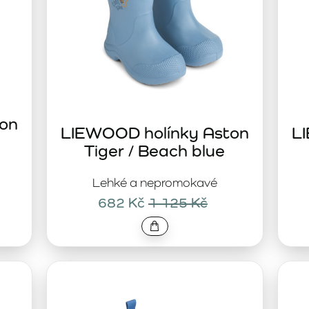
on
LIEWOOD holínky Aston
L
Tiger / Beach blue
Lehké a nepromokavé
682 Kč
1 125 Kč