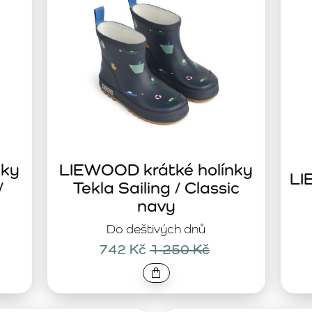
nky
LIEWOOD krátké holínky
LI
/
Tekla Sailing / Classic
navy
Do deštivých dnů
742 Kč
1 250 Kč