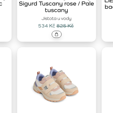
LI
c
Sigurd Tuscany rose / Pale
ba
tuscany
Jistota u vody
534 Kč
825 Kč