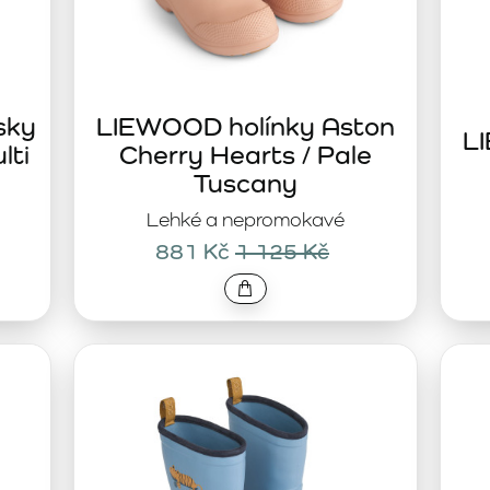
sky
LIEWOOD holínky Aston
L
lti
Cherry Hearts / Pale
Tuscany
Lehké a nepromokavé
881 Kč
1 125 Kč