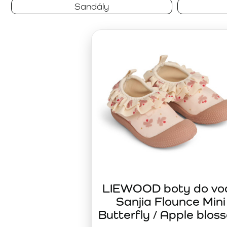
zdravotně nezávadných materiálů, které jsou příjemné na 
Sandály
promyšlené zapínání zajišťují stabilitu a komfort při každé
Prémiová obuv LIEWOOD
je určena rodinám, které nechtěj
životnosti. Nadčasový design umožňuje snadné kombinován
výletů i každodenních dobrodružství.
LIEWOOD boty do vo
Sanjia Flounce Mini
Butterfly / Apple blos