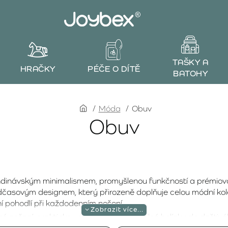
TAŠKY A
HRAČKY
PÉČE O DÍTĚ
BATOHY
home
Móda
Obuv
Obuv
ndinávským minimalismem, promyšlenou funkčností a prémiov
časovým designem, který přirozeně doplňuje celou módní kole
ní pohodlí při každodenním nošení.
né nošení, praktickou obuv do vody i odolné holínky do deštiv