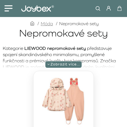
home
Móda
Nepromokavé sety
Nepromokavé sety
Kategorie
LIEWOOD nepromokavé sety
představuje
spojení skandinávského minimalismu, promyšlené
funkčnosti a prémiové kvality bez kompromisů. Značka
LIEWOOD
je známá precizním zpracováním, kvalitními
voděodolnými materiály a nadčasovým designem, který
spolehlivě chrání před deštěm i větrem. Nepromokavé sety
jsou navrženy tak, aby poskytovaly maximální ochranu,
pohodlí a přirozenou volnost pohybu i během nepříznivého
počasí.
Nepromokavé sety LIEWOOD
jsou ideální volbou na cestu
do školky, podzimní procházky, pobyt na hřišti i výlety do
přírody. Kombinace bundy a kalhot zajišťuje komplexní
ochranu před vlhkostí, zatímco ergonomické střihy