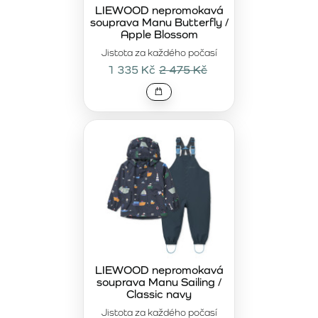
umožňují pohyb bez omezení. Odolné materiály a kvalitní
LIEWOOD nepromokavá
souprava Manu Butterfly /
zapínání zaručují spolehlivost i při každodenním používání.
Apple Blossom
Prémiové nepromokavé sety LIEWOOD
jsou určeny
Jistota za každého počasí
rodinám, které nechtějí dělat kompromisy mezi kvalitou,
1 335 Kč
2 475 Kč
funkčností a designem. Představují vědomou investici do
odolného oblečení, které si zachová své vlastnosti i po
častém nošení a vydrží více než jednu sezónu. Nadčasový
vzhled umožňuje snadné kombinování s dalšími kousky z
kolekce LIEWOOD, aby byl každý deštivý den pohodlný a
stylový zároveň.
LIEWOOD nepromokavá
souprava Manu Sailing /
Classic navy
Jistota za každého počasí