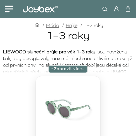
home
Móda
Brýle
1–3 roky
1–3 roky
LIEWOOD sluneční brýle pro věk 1–3 roky
jsou navrženy
tak, aby poskytovaly maximální ochranu citlivému zraku již
od prvních chvil na slunci. V tomto období jsou dětské oči
mimořádně náchylné na sluneční záření, proto je
UV400
ochrana proti UVA a UVB paprskům
naprostou
nezbytností. Prémiová skandinávská značka LIEWOOD
spojuje bezpečnost, funkčnost a nadčasový design –
ideální volba na každodenní procházky i letní dovolenou u
moře.
Modely určené pro děti od 1 do 3 let jsou vyrobeny z
bezpečných, flexibilních a odolných materiálů
, které se
přizpůsobí aktivnímu pohybu nejmenších. Lehká
konstrukce zajišťuje pohodlné nošení bez otlaků, zatímco