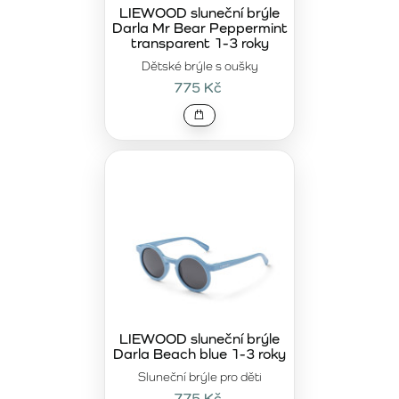
ergonomický tvar perfektně sedí na malé tváři. LIEWOOD
LIEWOOD sluneční brýle
Darla Mr Bear Peppermint
klade důraz na každý detail – od kvalitních čoček až po
transparent 1-3 roky
pevné, ale zároveň pružné obroučky.
Dětské brýle s oušky
Pokud hledáte kombinaci
prémiové kvality, funkčnosti a
775 Kč
minimalistického stylu
, kolekce LIEWOOD 1–3 roky je tou
správnou volbou. Tyto sluneční brýle nejsou jen praktickým
doplňkem, ale také stylovým prvkem outfitu. Jsou určeny
rodičům, kteří si potrpí na kvalitu, bezpečnost a
bezstarostné používání bez kompromisů.
LIEWOOD sluneční brýle
Darla Beach blue 1-3 roky
Sluneční brýle pro děti
775 Kč