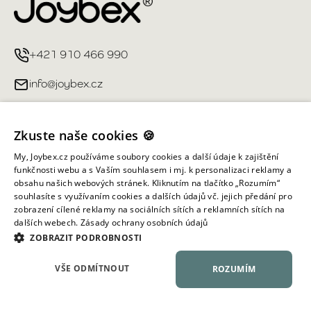
+421 910 466 990
info@joybex.cz
Užitečné odkazy
Zkuste naše cookies 🍪
Můj účet
My, Joybex.cz používáme soubory cookies a další údaje k zajištění
funkčnosti webu a s Vaším souhlasem i mj. k personalizaci reklamy a
obsahu našich webových stránek. Kliknutím na tlačítko „Rozumím“
Informace obchodu
souhlasíte s využívaním cookies a dalších údajů vč. jejich předání pro
zobrazení cílené reklamy na sociálních sítích a reklamních sítích na
dalších webech.
Zásady ochrany osobních údajů
Všechna práva vyhrazena ©
2026
Joybex.cz
ZOBRAZIT PODROBNOSTI
VŠE ODMÍTNOUT
ROZUMÍM