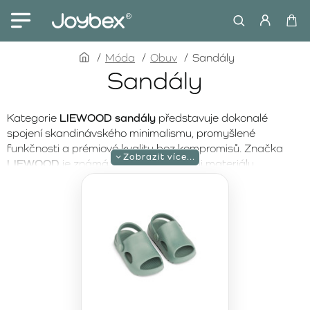
home
Móda
Obuv
Sandály
Sandály
Kategorie
LIEWOOD sandály
představuje dokonalé
spojení skandinávského minimalismu, promyšlené
funkčnosti a prémiové kvality bez kompromisů. Značka
LIEWOOD
je známá pečlivě vybranými materiály,
precizním zpracováním a nadčasovým designem, který
přirozeně doplňuje celou letní kolekci. Každý model je
navržen tak, aby podporoval přirozený pohyb, poskytoval
stabilitu a zajišťoval maximální pohodlí během celodenního
nošení.
Teplé letní dny vyžadují lehkou, prodyšnou a spolehlivou
obuv.
Sandály LIEWOOD
jsou ideální volbou na dovolenou
u moře, procházky městem, pobyt na hřišti i každodenní
nošení během horkých měsíců. Flexibilní podrážky, měkké