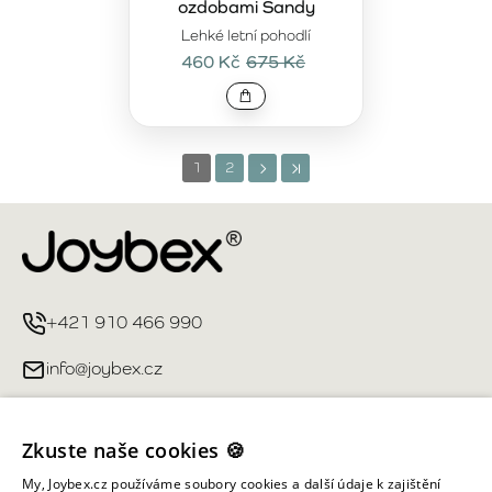
ozdobami Sandy
Lehké letní pohodlí
460 Kč
675 Kč
1
2
+421 910 466 990
info@joybex.cz
Užitečné odkazy
Zkuste naše cookies 🍪
Můj účet
My, Joybex.cz používáme soubory cookies a další údaje k zajištění