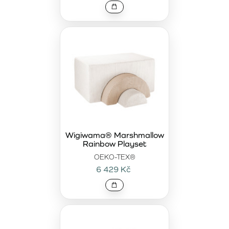
pohybu. Každý set je pečlivě vyroben z kvalitních
materiálů, aby poskytoval dětem bezpečný prostor pro
hraní, tvoření a relaxaci. Hrací sety jsou skvělým
způsobem, jak děti motivovat k aktivní hře, přičemž jim
zároveň vytvářejí příjemné prostředí pro odpočinek.
Prozkoumejte naši nabídku hracích setů a vyberte ten,
který poskytne vašemu dítěti hodiny zábavy a pohodlí.
Wigiwama® Marshmallow
Rainbow Playset
OEKO-TEX®
6 429 Kč