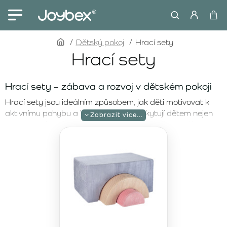
home
Dětský pokoj
Hrací sety
Hrací sety
Hrací sety – zábava a rozvoj v dětském pokoji
Hrací sety jsou ideálním způsobem, jak děti motivovat k
aktivnímu pohybu a hře. Tyto sety poskytují dětem nejen
prostor na hraní, ale i na odpočinek, čímž přispívají k rozvoji
jejich motorických a kreativních schopností. Na našem e-
shopu nabízíme krásné hrací sety od značky Wigiwama,
které spojují hravost, funkčnost a stylový design. Sety jsou
navrženy tak, aby zútulnily dětský pokoj a vytvořily pro
děti prostor, kde se budou cítit pohodlně a bezpečně.
Wigiwama Blueberry Blue Rainbow Playset –
barevný svět zábavy
Wigiwama Blueberry Blue Rainbow Playset
je ideální pro