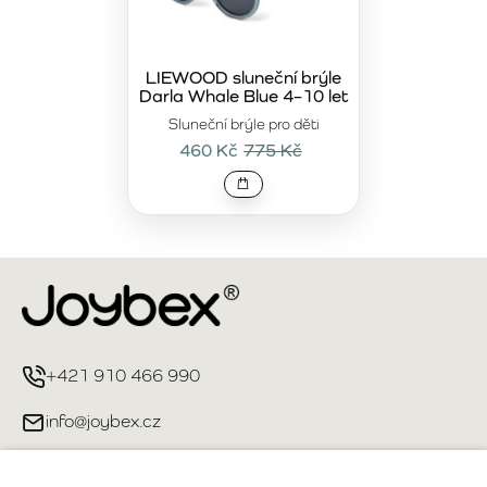
LIEWOOD sluneční brýle
Darla Whale Blue 4–10 let
Sluneční brýle pro děti
460 Kč
775 Kč
+421 910 466 990
info@joybex.cz
Užitečné odkazy