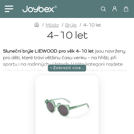
home
Móda
Brýle
4–10 let
4–10 let
Sluneční brýle LIEWOOD pro věk 4–10 let
jsou navrženy
pro děti, které tráví většinu času venku – na hřišti, při
sportu i na rodinných výletech. V této kategorii najdete
výhradně produkty značky LIEWOOD, která je symbolem
skandinávského minimalismu a vysoké kvality zpracování.
Samozřejmostí je
spolehlivá UV400 ochrana
proti UVA i
UVB záření, která chrání dětský zrak při každodenním
pobytu na slunci.
Děti ve věku 4–10 let potřebují brýle, které vydrží jejich
tempo. LIEWOOD proto nabízí
odolné a zároveň flexibilní
obroučky
, které pohodlně sedí a přizpůsobí se aktivnímu
pohybu. Kvalitní čočky zajišťují čisté vidění a vysoký
komfort i při intenzivním slunečním svitu – u vody, na