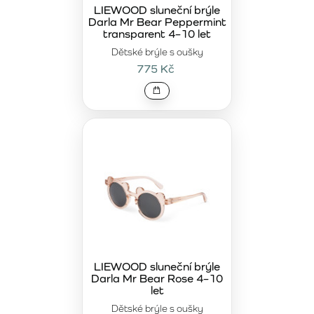
horách i ve městě. Lehká konstrukce minimalizuje tlak a
LIEWOOD sluneční brýle
Darla Mr Bear Peppermint
zaručuje příjemné nošení po celý den.
transparent 4–10 let
Pokud hledáte spojení
prémiové kvality, funkčnosti a
Dětské brýle s oušky
nadčasového designu
, kategorie 4–10 let je správnou
775 Kč
volbou. LIEWOOD představuje prémiovou značku, která
přináší bezpečnost, styl i dlouhou životnost produktu.
Ideální řešení pro rodiče, kteří chtějí investovat do kvality
bez kompromisů.
LIEWOOD sluneční brýle
Darla Mr Bear Rose 4–10
let
Dětské brýle s oušky