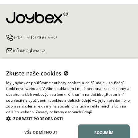
+421 910 466 990
info@joybex.cz
Užitečné odkazy
Zkuste naše cookies 🍪
Můj účet
My, Joybex.cz používáme soubory cookies a další údaje k zajištění
funkčnosti webu a s Vaším souhlasem i mj. k personalizaci reklamy a
obsahu našich webových stránek. Kliknutím na tlačítko „Rozumím“
Informace obchodu
souhlasíte s využívaním cookies a dalších údajů vč. jejich předání pro
zobrazení cílené reklamy na sociálních sítích a reklamních sítích na
dalších webech.
Zásady ochrany osobních údajů
Všechna práva vyhrazena ©
2026
Joybex.cz
ZOBRAZIT PODROBNOSTI
VŠE ODMÍTNOUT
ROZUMÍM