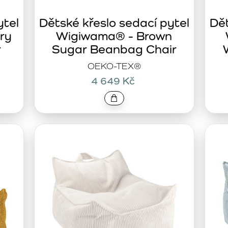
ytel
Dětské křeslo sedací pytel
Dět
ry
Wigiwama® - Brown
r
Sugar Beanbag Chair
OEKO-TEX®
4 649 Kč