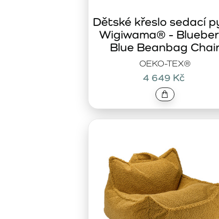
Dětské křeslo sedací p
Wigiwama® - Blueber
Blue Beanbag Chai
OEKO-TEX®
4 649 Kč