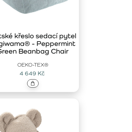
ské křeslo sedací pytel
giwama® - Peppermint
Green Beanbag Chair
OEKO-TEX®
4 649 Kč