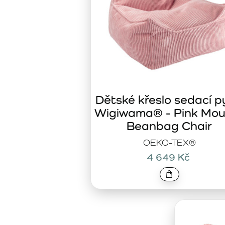
Dětské křeslo sedací p
Wigiwama® - Pink Mou
Beanbag Chair
OEKO-TEX®
4 649 Kč