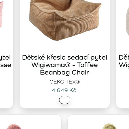
ytel
Dětské křeslo sedací pytel
Dět
sse
Wigiwama® - Toffee
Wi
Beanbag Chair
OEKO-TEX®
4 649 Kč