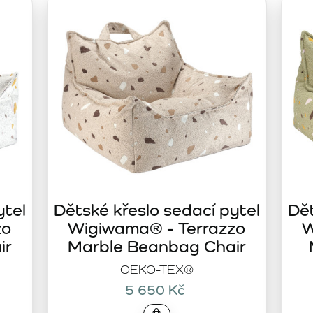
ný růžový komfort
ý sedací vak v jemné růžové barvě. Tento vak je ideální pro dět
ého dětského pokoje a poskytuje maximální pohodlí a oporu p
odlí s hravým designem
giwama Cream White Bear Beanbag
. Tento sedací vak ve t
rva a veselý design medvěda dělají z tohoto vaku ideální mís
 měkkost a hravost v jednom
dlí a hravý design ve tvaru zajíčka. Děti si tento sedací va
místo k odpočinku po dni plném her a dobrodružství.
 každé dítě
a pohodlí, kvalitu a moderní design. Každý vak je vytvořen t
ytel
Dětské křeslo sedací pytel
Dět
teriály zaručují, že sedací vaky jsou nejen krásným, ale i fu
zo
Wigiwama® - Terrazzo
W
dětem místo, kde se budou cítit příjemně a pohodlně.
ir
Marble Beanbag Chair
OEKO-TEX®
5 650 Kč