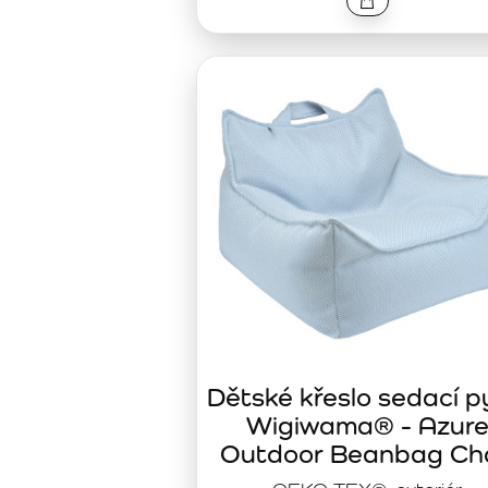
Dětské křeslo sedací p
Wigiwama® - Azur
Outdoor Beanbag Cha