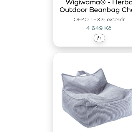
Wigiwama® - Herb
Outdoor Beanbag Cha
OEKO-TEX®, exteriér
4 649 Kč