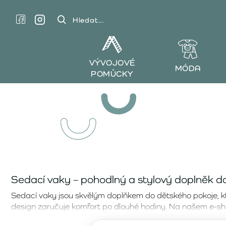
Hledat...
VÝVOJOVÉ
MÓDA
POMŮCKY
Sedací vaky – pohodlný a stylový doplněk d
Sedací vaky jsou skvělým doplňkem do dětského pokoje, kter
design zaručuje komfort po dlouhé hodiny. Na našem e-sh
pohodlí. Každý sedací vak je vytvořen tak, aby splňoval pot