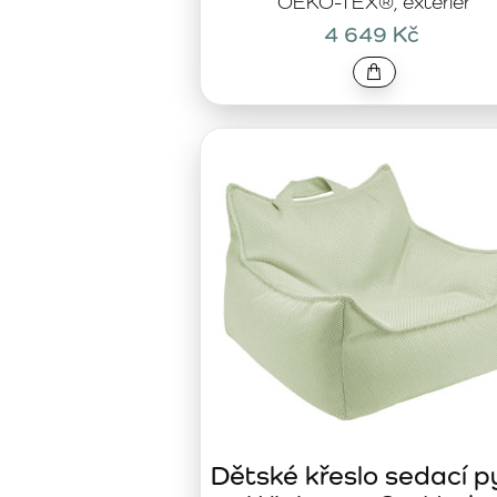
OEKO-TEX®, exteriér
4 649 Kč
Dětské křeslo sedací p