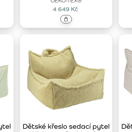
OEKO-TEX®
4 649 Kč
ytel
Dětské křeslo sedací pytel
Dět