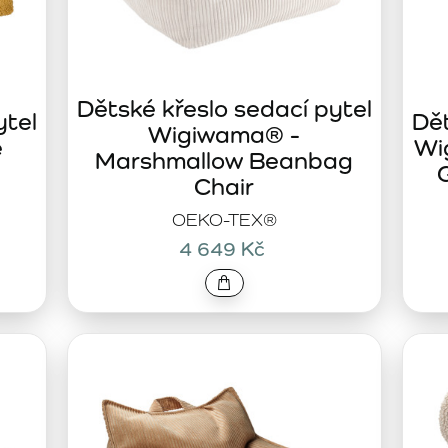
Dětské křeslo sedací pytel
ytel
Dět
Wigiwama® -
e
Wi
Marshmallow Beanbag
Chair
OEKO-TEX®
4 649 Kč