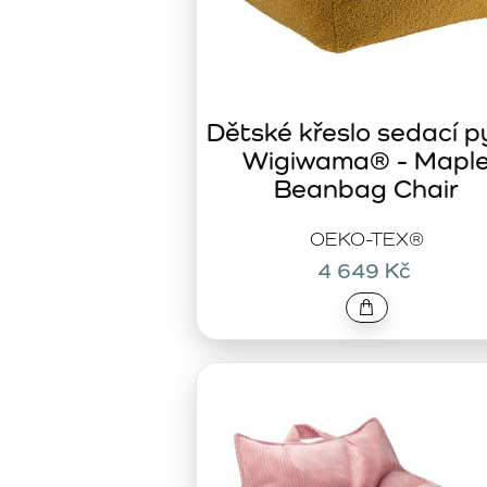
Dětské křeslo sedací p
Wigiwama® - Mapl
Beanbag Chair
OEKO-TEX®
4 649 Kč