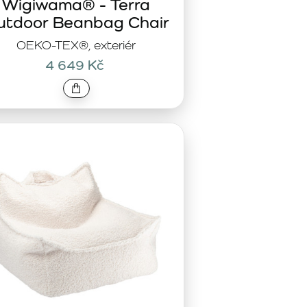
Wigiwama® - Terra
utdoor Beanbag Chair
OEKO-TEX®, exteriér
4 649 Kč