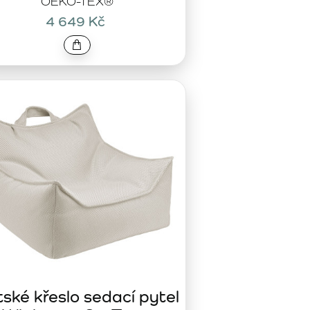
OEKO-TEX®
4 649 Kč
ské křeslo sedací pytel