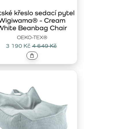
ské křeslo sedací pytel
Wigiwama® - Cream
White Beanbag Chair
OEKO-TEX®
3 190 Kč
4 649 Kč