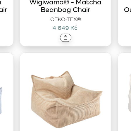
a
Wigiwama® - Matcha
ir
Beanbag Chair
O
OEKO-TEX®
4 649 Kč