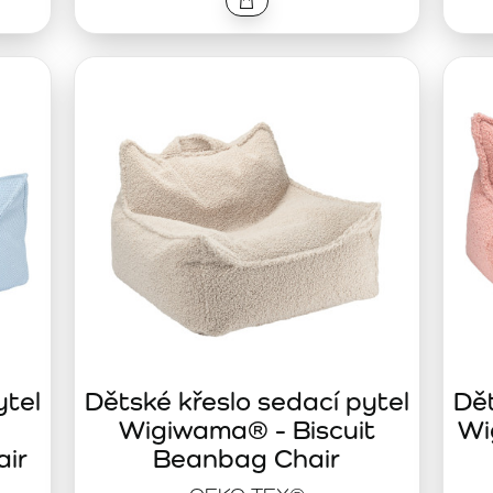
ytel
Dětské křeslo sedací pytel
Dět
e
Wigiwama® - Biscuit
Wi
ir
Beanbag Chair