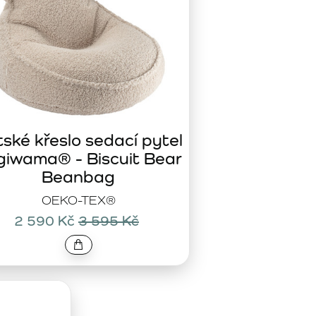
ské křeslo sedací pytel
giwama® - Biscuit Bear
Beanbag
OEKO-TEX®
2 590 Kč
3 595 Kč