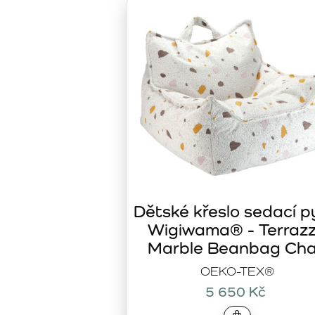
Wigiwama Pink Mousse Beanbag Chair – jem
Wigiwama Pink Mousse Beanbag Chair
je krásný a pohodln
odpočinku. Díky svému modernímu designu se hodí do každ
Wigiwama Cream White Bear Beanbag – poh
Pro děti, které mají rády hravé a roztomilé designy, je tu
Wi
dětského pokoje, který zaujme každé dítě. Krémově bílá ba
Wigiwama Salted Caramel Bunny Beanbag –
Wigiwama Salted Caramel Bunny Beanbag
kombinuje poho
uším, které vaku dodávají unikátní vzhled. Je to perfektní 
Sedací vaky Wigiwama – stylový komfort pro
Sedací vaky od značky Wigiwama jsou navrženy s důrazem n
Dětské křeslo sedací p
nebo sledování pohádek. Jejich hravé designy a kvalitní ma
Wigiwama® - Terraz
Prozkoumejte naši nabídku sedacích vaků a dopřejte svým 
Marble Beanbag Cha
OEKO-TEX®
5 650 Kč