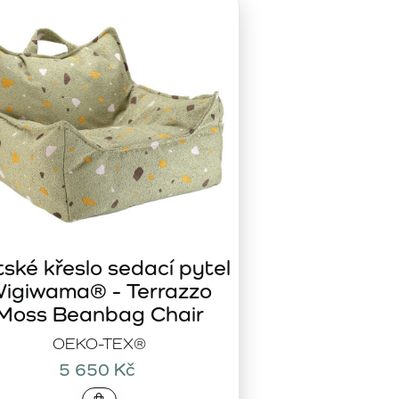
i, které milují pastelové odstíny a hledají útulné místo k
ro tělo.
varu medvěda je nejen pohodlný, ale také skvělý doplněk do
to k odpočinku a hrám.
k okamžitě zamilují díky jeho měkkému povrchu a dlouhým
ak, aby dětem poskytl útulné místo k odpočinku, čtení
ské křeslo sedací pytel
nkčním doplňkem do dětského pokoje.
igiwama® - Terrazzo
Moss Beanbag Chair
OEKO-TEX®
5 650 Kč