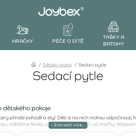
TAŠKY A
HRAČKY
PÉČE O DÍTĚ
BATOHY
home
Dětský pokoj
Sedací pytle
Sedací pytle
o dětského pokoje
ý přináší pohodlí a styl. Děti si na nich mohou odpočinout, h
opu nabízíme široký výběr sedacích vaků od značky Wigiwama,
řeby dětí a poskytoval jim místo pro relaxaci.