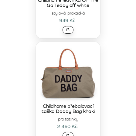
Childhome ledvinka On The
Go Teddy off white
stylová, praktická
949 Kč
Childhome přebalovací
taška Daddy Bag khaki
pro tatínky
2 460 Kč