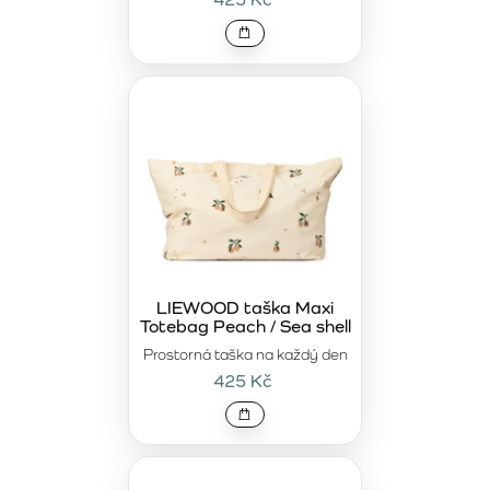
miminko, ale také jako stylová kabelka na každodenní
nošení.
Vyberte si přebalovací tašku, která vám
usnadní každodenní starosti
Ať už jste tatínek, maminka nebo potřebujete praktické
řešení pro celou rodinu, v naší nabídce najdete
přebalovací
tašky
, které kombinují moderní design, funkčnost a
vysokou kvalitu. Vyberte si model, který vám bude nejvíce
vyhovovat, a užívejte si bezstarostné dny s vaším dítětem.
LIEWOOD taška Maxi
Totebag Peach / Sea shell
Prostorná taška na každý den
425 Kč