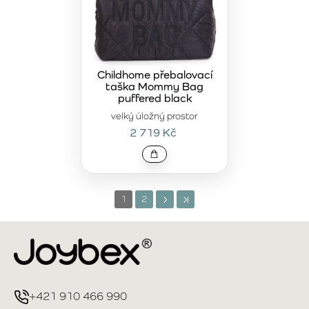
Childhome přebalovací
taška Mommy Bag
puffered black
velký úložný prostor
2 719 Kč
1
2
+421 910 466 990