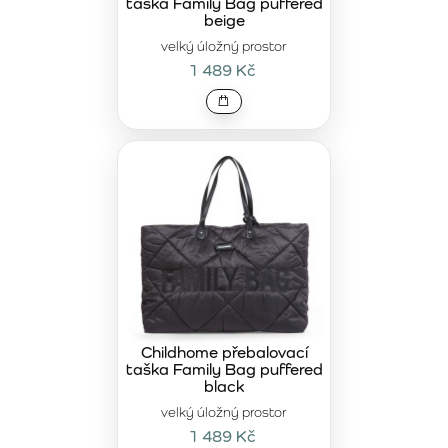
taška Family Bag puffered
beige
velký úložný prostor
1 489 Kč
Childhome přebalovací
taška Family Bag puffered
black
velký úložný prostor
1 489 Kč