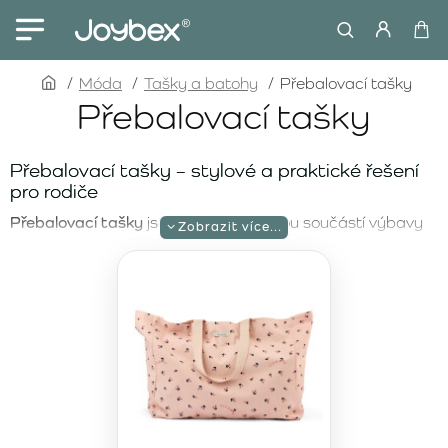
home
Móda
Tašky a batohy
Přebalovací tašky
Přebalovací tašky
Přebalovací tašky – stylové a praktické řešení
pro rodiče
Přebalovací tašky
jsou neodmyslitelnou součástí výbavy
každého rodiče. Poskytují dostatek prostoru na plenky,
lahvičky, oblečení a všechny další nezbytnosti, které
potřebujete mít při sobě na procházkách, výletech či
delších cestách. Moderní přebalovací tašky jsou nejen
praktické, ale také designově atraktivní, takže se stanou
stylovým doplňkem vašeho každodenního života.
Přebalovací tašky pro tatínky – praktické řešení
na každý den
Pro aktivní tatínky, kteří chtějí být připraveni na každou