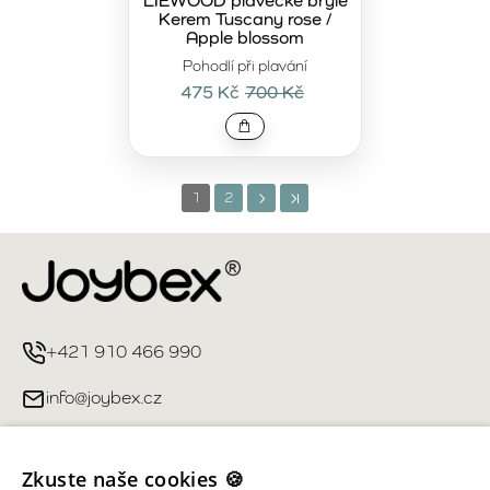
LIEWOOD plavecké brýle
Kerem Tuscany rose /
Apple blossom
Pohodlí při plavání
475 Kč
700 Kč
1
2
+421 910 466 990
info@joybex.cz
Užitečné odkazy
Zkuste naše cookies 🍪