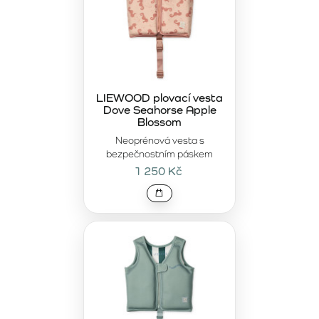
Plavecké pomůcky LIEWOOD
jsou navrženy pro rodiny,
které chtějí dětem dopřát krásné, funkční a promyšlené
vybavení na léto, k bazénu i na dovolenou u moře.
LIEWOOD plovací vesta
Dove Seahorse Apple
Blossom
Neoprénová vesta s
bezpečnostním páskem
1 250 Kč