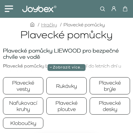
home
Hračky
Plavecké pomůcky
Plavecké pomůcky
Plavecké pomůcky LIEWOOD pro bezpečné
chvíle ve vodě
Plavecké pomůcky LIEWOOD
přinášejí do letních dní u
vody dokonalé spojení bezpečnosti, funkčnosti a
prémiového skandinávského designu. V této kategorii
Plavecké
Plavecké
Rukávky
najdete pečlivě vybrané produkty značky LIEWOOD, jako
vesty
brýle
jsou plovací vesty, rukávky, ploutve nebo plavecké brýle,
které pomáhají dětem objevovat vodu s větší jistotou a
Nafukovací
Plavecké
Plavecké
rodičům přinášejí větší klid. Pro náročné rodiče, kteří hledají
kruhy
ploutve
desky
kvalitu bez kompromisů, jsou produkty LIEWOOD ideální
volbou na dovolenou, k bazénu i pro pravidelné letní
Kloboučky
aktivity.
Plovací vesty, rukávky, ploutve a plavecké brýle