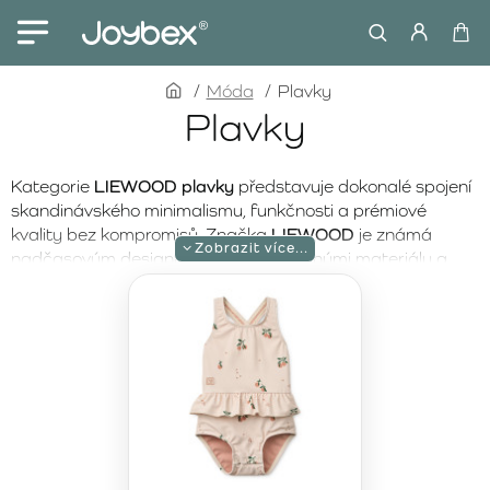
home
Móda
Plavky
Plavky
Kategorie
LIEWOOD plavky
představuje dokonalé spojení
skandinávského minimalismu, funkčnosti a prémiové
kvality bez kompromisů. Značka
LIEWOOD
je známá
nadčasovým designem, pečlivě vybranými materiály a
precizním zpracováním do posledního detailu. Každý
model je navržen tak, aby poskytoval maximální pohodlí,
volnost pohybu a spolehlivou ochranu během dlouhých
letních dnů u vody.
Plavky LIEWOOD
jsou ideální volbou na dovolenou u moře,
pobyt na pláži i zábavu u bazénu. Rychleschnoucí a
příjemné materiály zajišťují komfort i při celodenním nošení,
zatímco promyšlené střihy podporují přirozený pohyb při
plavání i hrách ve vodě. Prémiové zpracování zaručuje, že