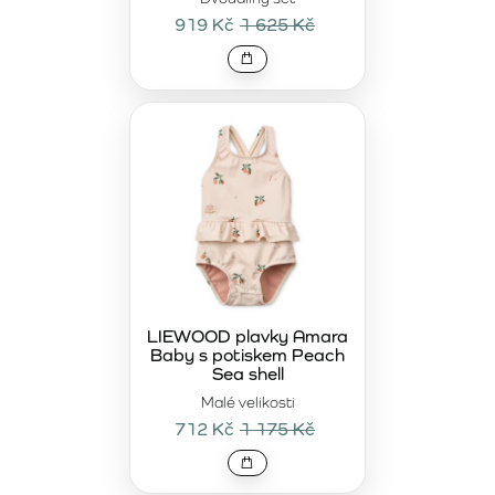
919 Kč
1 625 Kč
LIEWOOD plavky Amara
Baby s potiskem Peach
Sea shell
Malé velikosti
712 Kč
1 175 Kč