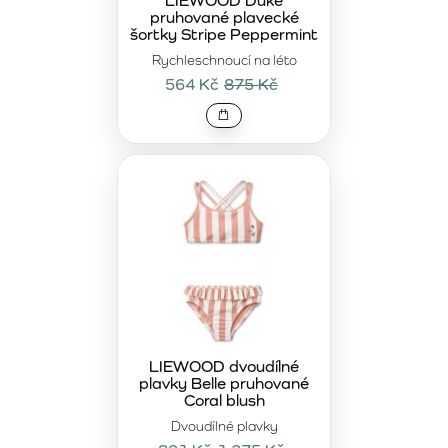
LIEWOOD Duke
pruhované plavecké
šortky Stripe Peppermint
Rychleschnoucí na léto
564 Kč
875 Kč
LIEWOOD dvoudílné
plavky Belle pruhované
Coral blush
Dvoudílné plavky