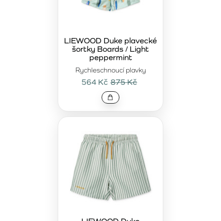
LIEWOOD Duke plavecké
šortky Boards / Light
peppermint
Rychleschnoucí plavky
564 Kč
875 Kč