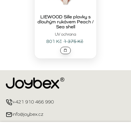
LIEWOOD Sille plavky s
dlouhým rukávem Peach /
Sea shell
UV ochrana
801 Kč
1 375 Kč
+421 910 466 990
info@joybex.cz
Užitečné odkazy