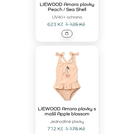
si plavky zachovají svůj tvar i kvalitu i po opakovaném
LIEWOOD Amara plavky
Peach / Sea Shell
používání.
UV40+ ochrana
Prémiová letní kolekce LIEWOOD
je určena rodinám, které
623 Kč
1 125 Kč
kladou důraz na kvalitu, estetiku a dlouhou životnost.
Plavky nejsou pouze praktickou součástí letní výbavy, ale
také stylovým prvkem, který lze snadno kombinovat s
dalšími kousky z kolekce LIEWOOD. Představují vědomou
investici do pohodlí a designu, který vydrží více než jednu
sezónu.
LIEWOOD Amara plavky s
mašlí Apple blossom
Jednodílné plavky
712 Kč
1 175 Kč