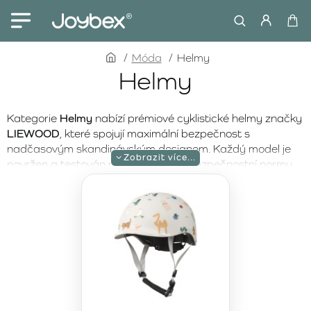
home
Móda
Helmy
Helmy
Kategorie
Helmy
nabízí prémiové cyklistické helmy značky
LIEWOOD
, které spojují maximální bezpečnost s
nadčasovým skandinávským designem. Každý model je
navržen a testován podle evropské bezpečnostní normy
EN 1078:2012+A1:2012 a je opatřen certifikací CE.
Helmy tak poskytují spolehlivou ochranu při jízdě na kole,
odrážedle i koloběžce. Pro rodiče, kteří nehledají
kompromisy a upřednostňují
bezpečnost, kvalitu a
dlouhodobou spolehlivost
, je značka LIEWOOD přirozenou
volbou.
Cyklistické helmy LIEWOOD jsou vyrobeny z
odolného
polykarbonátu
, který zajišťuje pevnost a dlouhou životnost
při každodenním používání. Matný povrch podtrhuje