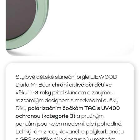
Stylové dětské sluneční brýle LIEWOOD
Darla Mr Bear
chrání citlivé oči dětí ve
věku 1-3 roky
před sluncem a zaujmou
roztomilým designem s medvědími oušky.
Díky
polarizačním čočkám TAC s UV400
ochranou (kategorie 3)
a pružným
pantům jsou nejen moderní, ale i pohodlné.
Lehký rám z recyklovaného polykarbonátu
s GRS certifikací je dostupný v matném