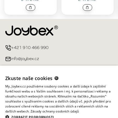
+421 910 466 990
info@joybex.cz
Užitečné odkazy
Zkuste naše cookies 🍪
Můj účet
My, Joybex.cz používáme soubory cookies a další údaje k zajištění
funkčnosti webu a s Vaším souhlasem i mj. k personalizaci reklamy a
obsahu našich webových stránek. Kliknutím na tlačítko „Rozumím“
Informace obchodu
souhlasíte s využívaním cookies a dalších údajů vč. jejich předání pro
zobrazení cílené reklamy na sociálních sítích a reklamních sítích na
dalších webech.
Zásady ochrany osobních údajů
Všechna práva vyhrazena ©
2026
Joybex.cz
ZOBRAZIT PODROBNOSTI