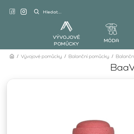
Hledat...
VÝVOJOVÉ
MÓDA
POMŮCKY
home
Vývojové pomůcky
Balanční pomůcky
Balančn
BaaVi