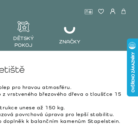
DĚTSKÝ
ZNAČKY
POKOJ
etiště
lep pro hravou atmosféru.
z vrstveného březového dřeva o tloušťce 15
trukce unese až 150 kg.
uzová povrchová úprava pro lepší stabilitu.
 doplněk k balančním kamenům Stapelstein.