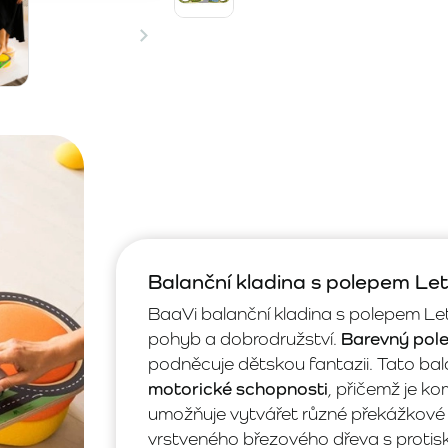
Balanční kladina s polepem Let
BaaVi balanční kladina s polepem Letiš
pohyb a dobrodružství.
Barevný pole
podněcuje dětskou fantazii. Tato bal
motorické schopnosti
, přičemž je k
umožňuje vytvářet různé překážkové d
vrstveného březového dřeva s protis