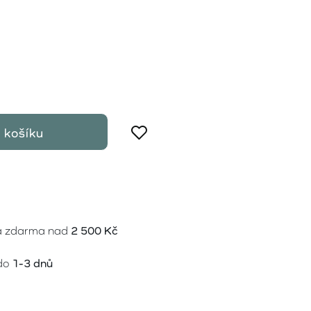
 košíku
a zdarma nad
2 500 Kč
do
1-3 dnů