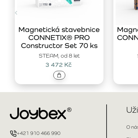
Magnetická stavebnice
Magne
CONNETIX® PRO
CONNE
Constructor Set 70 ks
STEAM, od 8 let
3 472 Kč
Už
O ná
+421 910 466 990