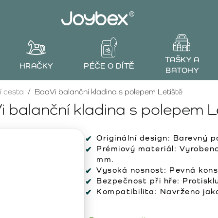
TAŠKY A
HRAČKY
PÉČE O DÍTĚ
BATOHY
í cesta
BaaVi balanční kladina s polepem Letiště
 balanční kladina s polepem L
Originální design:
Barevný po
Prémiový materiál:
Vyrobeno 
mm.
Vysoká nosnost:
Pevná kons
Bezpečnost při hře:
Protiskl
Kompatibilita:
Navrženo jako