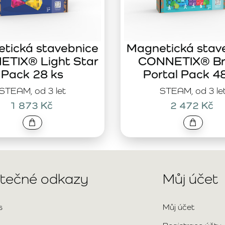
tická stavebnice
Magnetická stav
TIX® Light Star
CONNETIX® Br
Pack 28 ks
Portal Pack 4
STEAM, od 3 let
STEAM, od 3 le
1 873 Kč
2 472 Kč
itečné odkazy
Můj účet
s
Můj účet