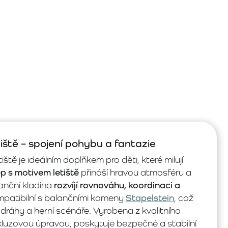
iště – spojení pohybu a fantazie
tě je ideálním doplňkem pro děti, které milují
p s motivem letiště
přináší hravou atmosféru a
anční kladina
rozvíjí rovnováhu, koordinaci a
ompatibilní s balančními kameny
Stapelstein
, což
ráhy a herní scénáře. Vyrobena z kvalitního
kluzovou úpravou, poskytuje bezpečné a stabilní