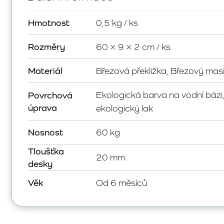
Hmotnost
0,5 kg / ks
Rozměry
60 × 9 × 2 cm / ks
Materiál
Březová překližka, Březový mas
Ekologická barva na vodní bázi
Povrchová
úprava
ekologický lak
Nosnost
60 kg
Tloušťka
20 mm
desky
Věk
Od 6 měsíců