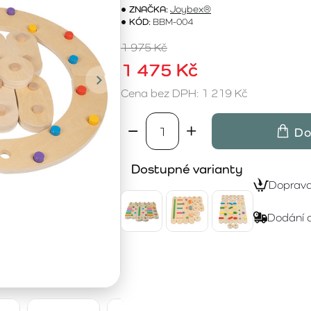
ZNAČKA:
Joybex®
KÓD:
BBM-004
1 975 Kč
1 475 Kč
Cena bez DPH: 1 219 Kč
Do
Dostupné varianty
Doprav
Dodání 