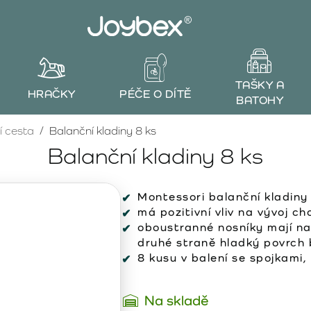
TAŠKY A
HRAČKY
PÉČE O DÍTĚ
BATOHY
í cesta
Balanční kladiny 8 ks
Balanční kladiny 8 ks
Montessori balanční kladiny
má pozitivní vliv na vývoj ch
oboustranné nosníky mají na
druhé straně hladký povrch 
8 kusu v balení se spojkami,
Na skladě