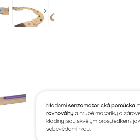
Moderní
senzomotorická pomůcka
m
rovnováhy
a hrubé motoriky a zárove
kladiny jsou skvělým prostředkem, jak
sebevědomí hrou.