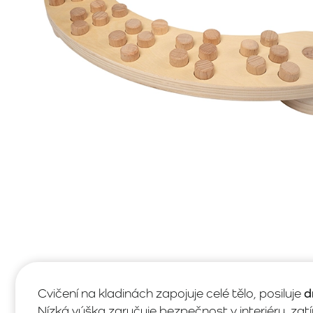
Cvičení na kladinách zapojuje celé tělo, posiluje
d
Nízká výška zaručuje bezpečnost v interiéru, zat