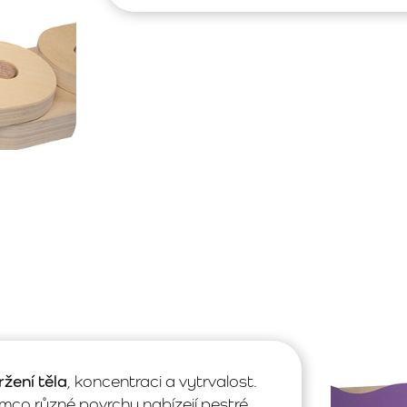
ržení těla
, koncentraci a vytrvalost.
ímco různé povrchy nabízejí pestré