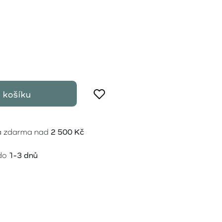
 košíku
a zdarma nad
2 500 Kč
do
1-3 dnů