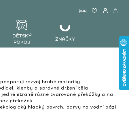
DĚTSKÝ
ZNAČKY
POKOJ
 podporují rozvoj hrubé motoriky
odidel, klenby a správné držení těla.
 jedné straně různě tvarované překážky a na
bez překážek.
 ekologický hladký povrch, barvy na vodní bázi