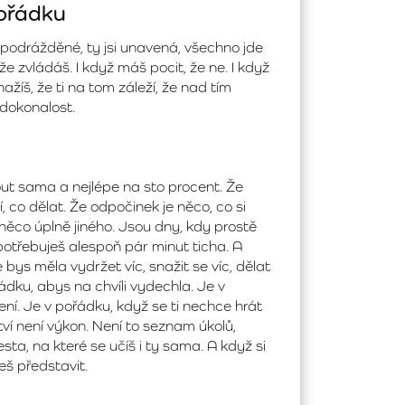
pořádku
e podrážděné, ty jsi unavená, všechno jde
nže zvládáš. I když máš pocit, že ne. I když
nažíš, že ti na tom záleží, že nad tím
dokonalost.
ut sama a nejlépe na sto procent. Že
 co dělat. Že odpočinek je něco, co si
něco úplně jiného. Jsou dny, kdy prostě
potřebuješ alespoň pár minut ticha. A
 že bys měla vydržet víc, snažit se víc, dělat
ádku, abys na chvíli vydechla. Je v
ení. Je v pořádku, když se ti nechce hrát
tví není výkon. Není to seznam úkolů,
sta, na které se učíš i ty sama. A když si
žeš představit.