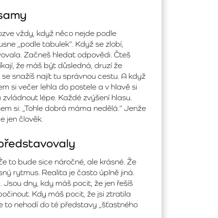
 samy
e ozve vždy, když něco nejde podle
usne „podle tabulek“. Když se zlobí,
avovala. Začneš hledat odpovědi. Čteš
říkají, že máš být důsledná, druzí že
 se snažíš najít tu správnou cestu. A když
sem si večer lehla do postele a v hlavě si
zvládnout lépe. Každé zvýšení hlasu.
 jsem si: „Tohle dobrá máma nedělá.“ Jenže
e jen člověk.
 představovaly
to bude sice náročné, ale krásné. Že
ný rytmus. Realita je často úplně jiná.
 Jsou dny, kdy máš pocit, že jen řešíš
počinout. Kdy máš pocit, že jsi ztratila
se to nehodí do té představy „šťastného