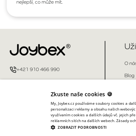
nejlepší, co může mít.
Už
O ná
+421 910 466 990
Blog
info@joybex.cz
Kont
Zkuste naše cookies 🍪
Čast
My, Joybex.cz používáme soubory cookies a další
personalizaci reklamy a obsahu našich webových
využívaním cookies a dalších údajů vč. jejich pře
reklamních sítích na dalších webech.
Zásady och
ZOBRAZIT PODROBNOSTI
Všechna práva vyhrazena ©
2026
Joybex.cz