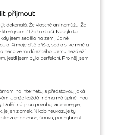
it přijmout
 být dokonalá. Že vlastně ani nemůžu. Že
e které jsem. A že to stačí. Nebylo to
 kdy jsem seděla na zemi, úplně
la. A moje dítě přišlo, sedlo si ke mně a
ila něco velmi důležitého. Jemu nezáleží
, jestli jsem byla perfektní. Pro něj jsem
ámami na internetu, s představou, jaká
ávám. Jenže každá máma má úplně jinou
y. Další má jinou povahu, více energie,
, je jen zlomek. Nikdo neukazuje ty
neukazuje bezmoc, únavu, pochybnosti.