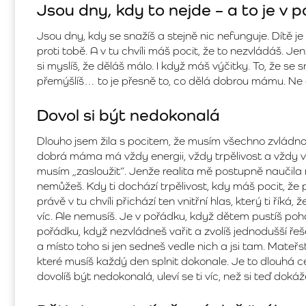
Jsou dny, kdy to nejde – a to je v 
Jsou dny, kdy se snažíš a stejně nic nefunguje. Dítě j
proti tobě. A v tu chvíli máš pocit, že to nezvládáš. Je
si myslíš, že děláš málo. I když máš výčitky. To, že se s
přemýšlíš… to je přesně to, co dělá dobrou mámu. Ne 
Dovol si být nedokonalá
Dlouho jsem žila s pocitem, že musím všechno zvládno
dobrá máma má vždy energii, vždy trpělivost a vždy ví,
musím „zasloužit“. Jenže realita mě postupně naučila 
nemůžeš. Kdy ti dochází trpělivost, kdy máš pocit, že 
právě v tu chvíli přichází ten vnitřní hlas, který ti říká,
víc. Ale nemusíš. Je v pořádku, když dětem pustíš poh
pořádku, když nezvládneš vařit a zvolíš jednodušší řeš
a místo toho si jen sedneš vedle nich a jsi tam. Mateřs
které musíš každý den splnit dokonale. Je to dlouhá ce
dovolíš být nedokonalá, uleví se ti víc, než si teď doká