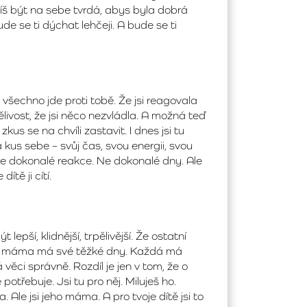
síš být na sebe tvrdá, abys byla dobrá
 se ti dýchat lehčeji. A bude se ti
všechno jde proti tobě. Že jsi reagovala
rpělivost, že jsi něco nezvládla. A možná teď
kus se na chvíli zastavit. I dnes jsi tu
la kus sebe – svůj čas, svou energii, svou
 Ne dokonalé reakce. Ne dokonalé dny. Ale
tě ji cítí.
pší, klidnější, trpělivější. Že ostatní
ždá máma má své těžké dny. Každá má
á věci správně. Rozdíl je jen v tom, že o
potřebuje. Jsi tu pro něj. Miluješ ho.
. Ale jsi jeho máma. A pro tvoje dítě jsi to