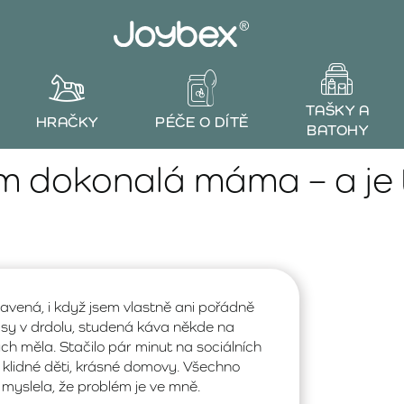
TAŠKY A
HRAČKY
PÉČE O DÍTĚ
BATOHY
em dokonalá máma – a je 
navená, i když jsem vlastně ani pořádně
lasy v drdolu, studená káva někde na
ch měla. Stačilo pár minut na sociálních
, klidné děti, krásné domovy. Všechno
myslela, že problém je ve mně.