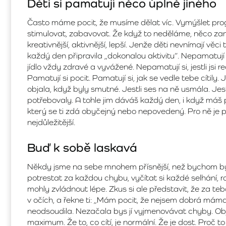
Děti si pamatují něco úplně jiného
Často máme pocit, že musíme dělat víc. Vymýšlet progra
stimulovat, zabavovat. Že když to neděláme, něco 
kreativnější, aktivnější, lepší. Jenže děti nevnímají věci 
každý den připravila „dokonalou aktivitu“. Nepamatují si,
jídlo vždy zdravé a vyvážené. Nepamatují si, jestli jsi 
Pamatují si pocit. Pamatují si, jak se vedle tebe cítily. Je
objala, když byly smutné. Jestli ses na ně usmála. Jestl
potřebovaly. A tohle jim dáváš každý den, i když máš p
který se ti zdá obyčejný nebo nepovedený. Pro ně je 
nejdůležitější.
Buď k sobě laskavá
Někdy jsme na sebe mnohem přísnější, než bychom by
potrestat za každou chybu, vyčítat si každé selhání, r
mohly zvládnout lépe. Zkus si ale představit, že za t
v očích, a řekne ti: „Mám pocit, že nejsem dobrá máma.“
neodsoudila. Nezačala bys jí vyjmenovávat chyby. Objala 
maximum. Že to, co cítí, je normální. Že je dost. Proč t