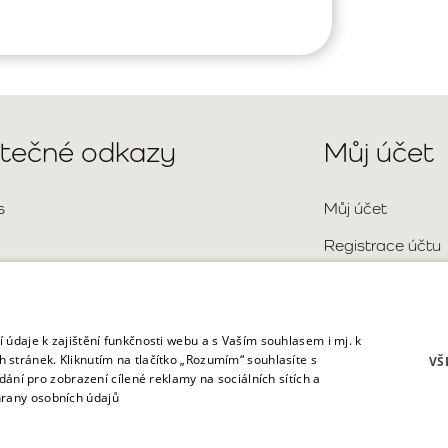
itečné odkazy
Můj účet
s
Můj účet
Registrace účtu
Přihlášení
aktní údaje
Mapa stránky
o kladené otázky
 údaje k zajištění funkčnosti webu a s Vaším souhlasem i mj. k
 stránek. Kliknutím na tlačítko „Rozumím“ souhlasíte s
VŠ
dání pro zobrazení cílené reklamy na sociálních sítích a
rany osobních údajů