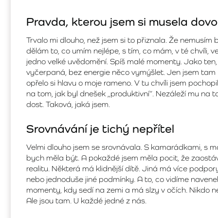
Pravda, kterou jsem si musela dovol
Trvalo mi dlouho, než jsem si to přiznala. Že nemusím
dělám to, co umím nejlépe, s tím, co mám, v té chvíli, v
jedno velké uvědomění. Spíš malé momenty. Jako ten,
vyčerpaná, bez energie něco vymýšlet. Jen jsem tam by
opřelo si hlavu o moje rameno. V tu chvíli jsem pochop
na tom, jak byl dnešek „produktivní“. Nezáleží mu na tom
dost. Taková, jaká jsem.
Srovnávání je tichý nepřítel
Velmi dlouho jsem se srovnávala. S kamarádkami, s m
bych měla být. A pokaždé jsem měla pocit, že zaost
realitu. Některá má klidnější dítě. Jiná má více podpor
nebo jednoduše jiné podmínky. A to, co vidíme navenek
momenty, kdy sedí na zemi a má slzy v očích. Nikdo 
Ale jsou tam. U každé jedné z nás.