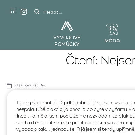
Hledat...
VÝVOJOVÉ
MÓDA
POMŮCKY
Čtení: Nejs
29/03/2026
Ty dny si pamatuji až příliš dobře. Ráno jsem vstala u
nespala. Dítě plakalo, já chodila po bytě v pyžamu, v
lince… a měla jsem pocit, že nic nezvládám tak, jak by
sítích a ten pocit se ještě prohloubil. Usměvavé mámy
vypadalo tak… jednoduše. A já jsem si tehdy upřímně 