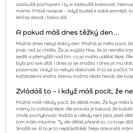
zasloužíš pochopení. I ty si zasloužíš laskavost. Nemu
máma. Právě naopak – když budeš k sobě jemnější, bude
lehčeji dávat i láska dál.
A pokud máš dnes těžký den…
Možná dnes nebyl dobrý den. Možná jsi měla pocit, že 
jinak, než jsi chtěla. Že jsi zvýšila hlas, že jsi neměla t
sedíš a přemýšlíš nad tím, co jsi mohla udělat lépe. Ale z
byla pro své dítě. I dnes jsi se snažila. I dnes jsi mu da
pozornost. I když to nebylo dokonalé. A to se počítá.
každodenní snaha, kterou možná nikdo nevidí, ale tvoje dí
Zvládáš to – i když máš pocit, že ne
Možná máš někdy pocit, že děláš málo. Že bys měla být le
mámy to zvládají lépe. Ale pravda je taková, že ka
chvíle pochybností. Každá si někdy není jistá, jestli děl
tom málo mluvíme. Ty ale děláš přesně to, co tvoje dítě 
Snažíš se. A to je to nejdůležitější. Nejsi dokonalá máma