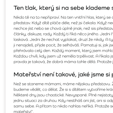
Ten tlak, který si na sebe klademe
Nikdo tě na to nepřipraví. Na ten vnitřní hlas, který s
představ. Když dítě pláče déle, než jsi čekala. Když ne
nechce jíst nebo se chová úplně jinak, než sis předst
články, diskuze, rady. Každý ti říká něco jiného. Jedni 
laskavá. Jedni že nechat vyplakat, druzí že nikdy. A ty
ji nenajdeš, přijde pocit, že selháváš. Pamatuji si, jak j
přehrávala celý den. Každý moment, který jsem mohla 
Každou chvíli, kdy jsem už neměla trpělivost. A říkala
pravda je taková, že dobrá máma tohle dělá. Protože j
Mateřství není takové, jaké jsme si
Než se staneme mámami, máme nějakou představu. Že 
budeme vědět, co dělat. Že si s dítětem vytvoříme krás
Některé dny jsou chaotické. Nevyspané. Plné nejistoty.
jednu situaci za druhou. Kdy nestíháš ani jíst, ani si od
samu sebe. A přitom to nikdo nahlas neříká. Protože 
mateřství“.