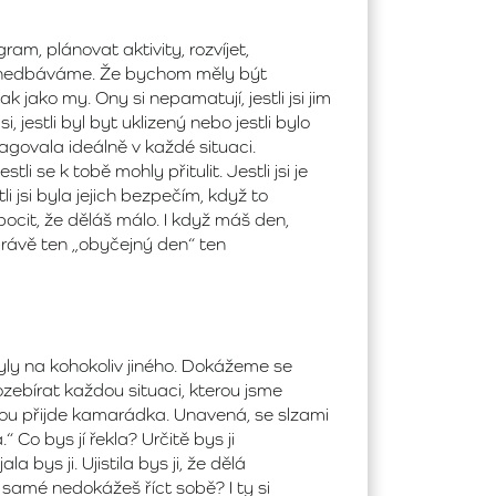
m, plánovat aktivity, rozvíjet,
zanedbáváme. Že bychom měly být
tak jako my. Ony si nepamatují, jestli jsi jim
 jestli byl byt uklizený nebo jestli bylo
reagovala ideálně v každé situaci.
stli se k tobě mohly přitulit. Jestli jsi je
i jsi byla jejich bezpečím, když to
ocit, že děláš málo. I když máš den,
právě ten „obyčejný den“ ten
ly na kohokoliv jiného. Dokážeme se
ozebírat každou situaci, kterou jsme
ebou přijde kamarádka. Unavená, se slzami
 Co bys jí řekla? Určitě bys ji
bys ji. Ujistila bys ji, že dělá
o samé nedokážeš říct sobě? I ty si