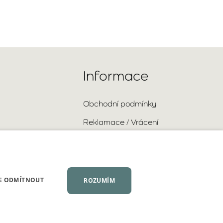
Informace
Obchodní podmínky
Reklamace / Vrácení
Doprava a platba
Ochrana osobních údajů
Velkoobchodní spolupráce
E ODMÍTNOUT
ROZUMÍM