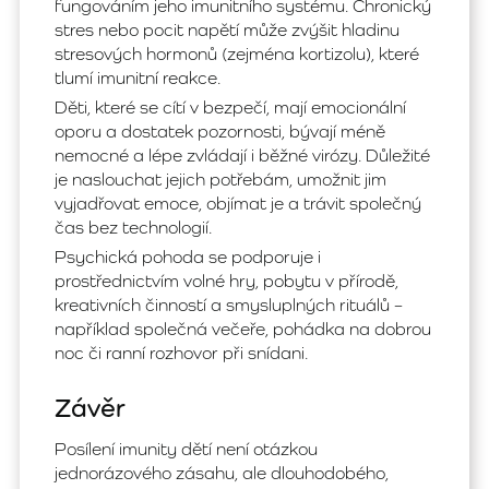
fungováním jeho imunitního systému. Chronický
stres nebo pocit napětí může zvýšit hladinu
stresových hormonů (zejména kortizolu), které
tlumí imunitní reakce.
Děti, které se cítí v bezpečí, mají emocionální
oporu a dostatek pozornosti, bývají méně
nemocné a lépe zvládají i běžné virózy. Důležité
je naslouchat jejich potřebám, umožnit jim
vyjadřovat emoce, objímat je a trávit společný
čas bez technologií.
Psychická pohoda se podporuje i
prostřednictvím volné hry, pobytu v přírodě,
kreativních činností a smysluplných rituálů –
například společná večeře, pohádka na dobrou
noc či ranní rozhovor při snídani.
Závěr
Posílení imunity dětí není otázkou
jednorázového zásahu, ale dlouhodobého,