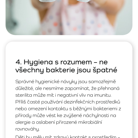
4. Hygiena s rozumem – ne
všechny bakterie jsou špatné
Správné hygienické návyky jsou samozřejmě
důležité, ale nesmíme zapomínat, že přehnaná
sterilita může mít i negativní vliv na imunitu.
Příliš časté používání dezinfekčních prostředků
nebo omezení kontaktu s běžnými bakteriemi z
přírody může vést ke zvýšené náchylnosti na
alergie a oslabení přirozené mikrobiální
rovnováhy.
Děti by měly mít zdravý kontakt s prostředím –