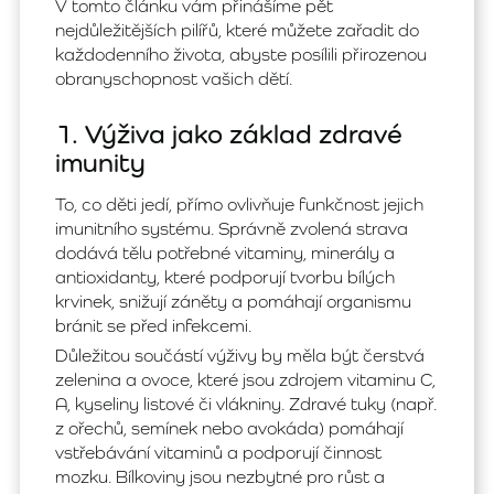
V tomto článku vám přinášíme pět
nejdůležitějších pilířů, které můžete zařadit do
každodenního života, abyste posílili přirozenou
obranyschopnost vašich dětí.
1. Výživa jako základ zdravé
imunity
To, co děti jedí, přímo ovlivňuje funkčnost jejich
imunitního systému. Správně zvolená strava
dodává tělu potřebné vitaminy, minerály a
antioxidanty, které podporují tvorbu bílých
krvinek, snižují záněty a pomáhají organismu
bránit se před infekcemi.
Důležitou součástí výživy by měla být čerstvá
zelenina a ovoce, které jsou zdrojem vitaminu C,
A, kyseliny listové či vlákniny. Zdravé tuky (např.
z ořechů, semínek nebo avokáda) pomáhají
vstřebávání vitaminů a podporují činnost
mozku. Bílkoviny jsou nezbytné pro růst a