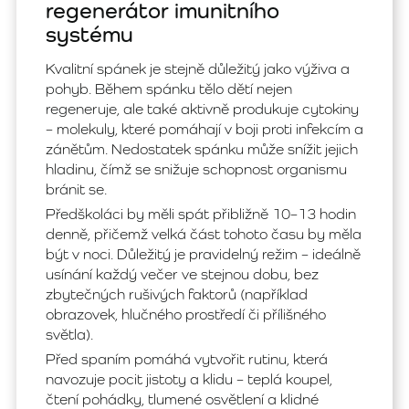
regenerátor imunitního
systému
Kvalitní spánek je stejně důležitý jako výživa a
pohyb. Během spánku tělo dětí nejen
regeneruje, ale také aktivně produkuje cytokiny
– molekuly, které pomáhají v boji proti infekcím a
zánětům. Nedostatek spánku může snížit jejich
hladinu, čímž se snižuje schopnost organismu
bránit se.
Předškoláci by měli spát přibližně 10–13 hodin
denně, přičemž velká část tohoto času by měla
být v noci. Důležitý je pravidelný režim – ideálně
usínání každý večer ve stejnou dobu, bez
zbytečných rušivých faktorů (například
obrazovek, hlučného prostředí či přílišného
světla).
Před spaním pomáhá vytvořit rutinu, která
navozuje pocit jistoty a klidu – teplá koupel,
čtení pohádky, tlumené osvětlení a klidné