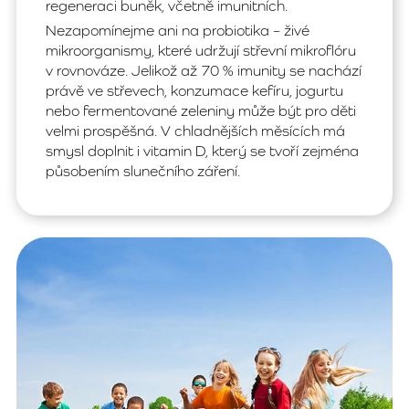
regeneraci buněk, včetně imunitních.
Nezapomínejme ani na probiotika – živé
mikroorganismy, které udržují střevní mikroflóru
v rovnováze. Jelikož až 70 % imunity se nachází
právě ve střevech, konzumace kefíru, jogurtu
nebo fermentované zeleniny může být pro děti
velmi prospěšná. V chladnějších měsících má
smysl doplnit i vitamin D, který se tvoří zejména
působením slunečního záření.