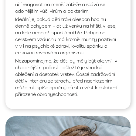
učí reagovat na menší zátěže a stává se
odolnějším vůči virům a bakteriím.
Ideální je, pokud děti tráví alespoň hodinu
denně pohybem – ať už venku na hřišti, v lese,
na kole nebo při spontánní hře. Pohyb na
čerstvém vzduchu má kromě imunity pozitivní
vliv i na psychické zdraví, kvalitu spánku a
celkovou rovnováhu organismu.
Nezapomínejme, že děti by měly být aktivní i v
chladnějším počasí – důležité je vhodné
oblečení a dostatek vrstev. Časté zadržování
dětí v interiéru ze strachu před nachlazením
může mít spíše opačný efekt a vést k oslabení
přirozené obranyschopnosti.