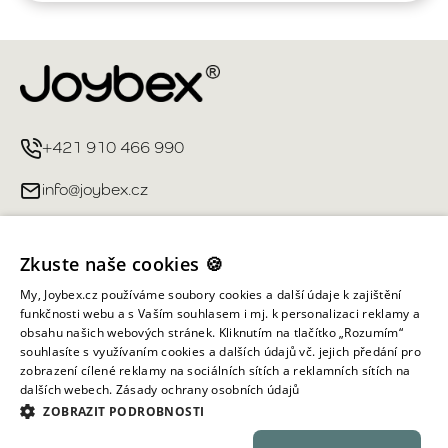
+421 910 466 990
info@joybex.cz
Užitečné odkazy
Zkuste naše cookies 🍪
Můj účet
My, Joybex.cz používáme soubory cookies a další údaje k zajištění
funkčnosti webu a s Vaším souhlasem i mj. k personalizaci reklamy a
obsahu našich webových stránek. Kliknutím na tlačítko „Rozumím“
Informace obchodu
souhlasíte s využívaním cookies a dalších údajů vč. jejich předání pro
zobrazení cílené reklamy na sociálních sítích a reklamních sítích na
dalších webech.
Zásady ochrany osobních údajů
Všechna práva vyhrazena ©
2026
Joybex.cz
ZOBRAZIT PODROBNOSTI