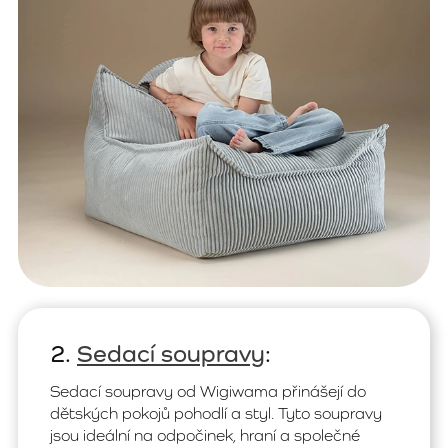
2.
Sedací soupravy
:
Sedací soupravy od Wigiwama přinášejí do
dětských pokojů pohodlí a styl. Tyto soupravy
jsou ideální na odpočinek, hraní a společné