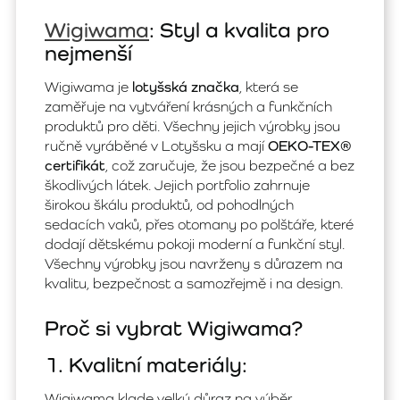
Wigiwama
: Styl a kvalita pro
nejmenší
Wigiwama je
lotyšská značka
, která se
zaměřuje na vytváření krásných a funkčních
produktů pro děti. Všechny jejich výrobky jsou
ručně vyráběné v Lotyšsku a mají
OEKO-TEX®
certifikát
, což zaručuje, že jsou bezpečné a bez
škodlivých látek. Jejich portfolio zahrnuje
širokou škálu produktů, od pohodlných
sedacích vaků, přes otomany po polštáře, které
dodají dětskému pokoji moderní a funkční styl.
Všechny výrobky jsou navrženy s důrazem na
kvalitu, bezpečnost a samozřejmě i na design.
Proč si vybrat Wigiwama?
1. Kvalitní materiály:
Wigiwama klade velký důraz na výběr