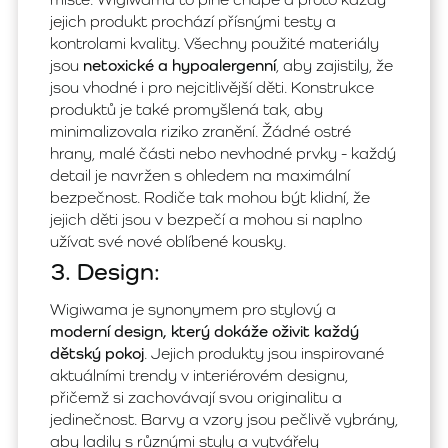
jejich produkt prochází přísnými testy a
kontrolami kvality. Všechny použité materiály
jsou
netoxické a hypoalergenní
, aby zajistily, že
jsou vhodné i pro nejcitlivější děti. Konstrukce
produktů je také promyšlená tak, aby
minimalizovala riziko zranění. Žádné ostré
hrany, malé části nebo nevhodné prvky - každý
detail je navržen s ohledem na maximální
bezpečnost. Rodiče tak mohou být klidní, že
jejich děti jsou v bezpečí a mohou si naplno
užívat své nové oblíbené kousky.
3. Design:
Wigiwama je synonymem pro stylový a
moderní design, který dokáže oživit každý
dětský pokoj
. Jejich produkty jsou inspirované
aktuálními trendy v interiérovém designu,
přičemž si zachovávají svou originalitu a
jedinečnost. Barvy a vzory jsou pečlivě vybrány,
aby ladily s různými styly a vytvářely