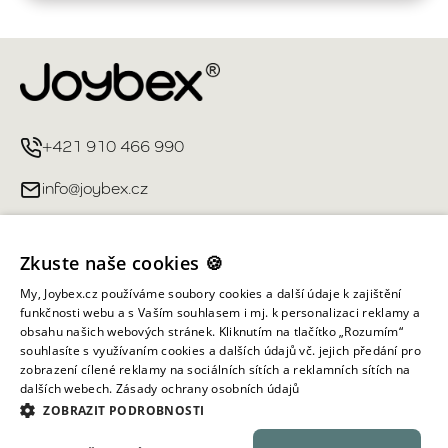
+421 910 466 990
info@joybex.cz
Užitečné odkazy
Zkuste naše cookies 🍪
Můj účet
My, Joybex.cz používáme soubory cookies a další údaje k zajištění
funkčnosti webu a s Vaším souhlasem i mj. k personalizaci reklamy a
obsahu našich webových stránek. Kliknutím na tlačítko „Rozumím“
Informace obchodu
souhlasíte s využívaním cookies a dalších údajů vč. jejich předání pro
zobrazení cílené reklamy na sociálních sítích a reklamních sítích na
dalších webech.
Zásady ochrany osobních údajů
Všechna práva vyhrazena ©
2026
Joybex.cz
ZOBRAZIT PODROBNOSTI