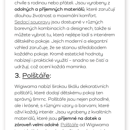
chvíle s rodinou nebo přáteli. Jsou vyrobeny z
odolných a příjemných materiálů
, které zaručují
dlouhou životnost a maximální komfort.
Sedací soupravy
jsou dostupné v různých
barevných kombinacích a designech, takže si
můžete vybrat tu, která nejlépe ladí s interiérem
dětského pokoje. Jejich moderní a elegantní
vzhled zaručuje, že se stanou středobodem
každého pokoje. Kromě estetické hodnoty
nabízejí i praktické využití – snadno se čistí a
udržují, což ocení každá maminka.
3.
Polštáře
:
Wigiwama nabízí širokou škálu dekorativních
polštářů, které dodají dětskému pokoji ten
správný šmrnc. Polštáře jsou nejen pohodlné,
ale i krásné, s různými vzory a barvami, které
oživí každý interiér. Jsou vyrobeny z kvalitních
materiálů, které jsou
příjemné na dotek a
zároveň velmi odolné
.
Polštáře
od Wigiwama