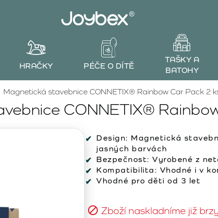
TAŠKY A
HRAČKY
PÉČE O DÍTĚ
BATOHY
Magnetická stavebnice CONNETIX® Rainbow Car Pack 2 k
avebnice CONNETIX® Rainbow
Design:
Magnetická stavebni
jasných barvách
Bezpečnost:
Vyrobené z net
Kompatibilita:
Vhodné i v ko
Vhodné pro děti od 3 let
Zboží naskladníme již brz