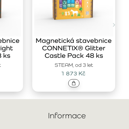
ebnice
Magnetická stavebnice
ight
CONNETIX® Glitter
8 ks
Castle Pack 48 ks
t
STEAM, od 3 let
1 873 Kč
Informace