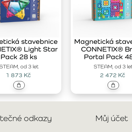
tická stavebnice
Magnetická stav
TIX® Light Star
CONNETIX® Br
Pack 28 ks
Portal Pack 4
STEAM, od 3 let
STEAM, od 3 le
1 873 Kč
2 472 Kč
itečné odkazy
Můj účet