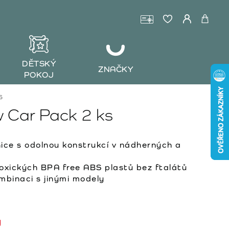
DĚTSKÝ
ZNAČKY
POKOJ
s
 Car Pack 2 ks
ce s odolnou konstrukcí v nádherných a
oxických BPA free ABS plastů bez ftalátů
mbinaci s jinými modely
y