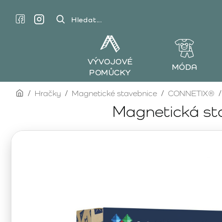
Hledat...
VÝVOJOVÉ
MÓDA
POMŮCKY
home
Hračky
Magnetické stavebnice
CONNETIX®
Magnetická st