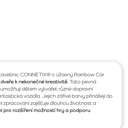
 stavebnic CONNETIX® o úžasný Rainbow Car
í dveře k nekonečné kreativitě
. Tato pevná
 umožňují dětem vytvářet různé dopravní
tastická vozidla. Jejich zářivé barvy přinášejí do
ní zpracování zajišťuje dlouhou životnost a
ní pro rozšíření možností hry a podporu