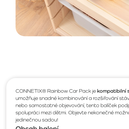
CONNETIX® Rainbow Car Pack je
kompatibilní 
umožňuje snadné kombinování a rozšiřování stávaj
nebo samostatné objevování, tento balíček podpo
spolupráci mezi dětmi. Objevte nekonečné možnos
jedinečnou sadou!
Obsah balení