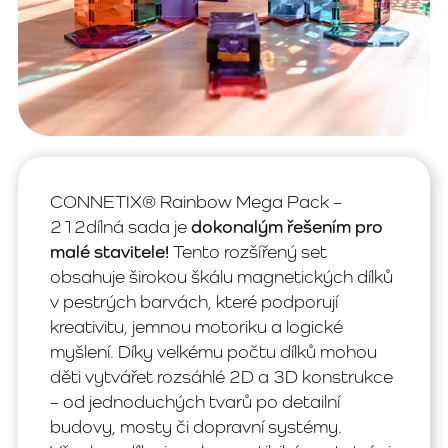
CONNETIX® Rainbow Mega Pack –
212dílná sada je
dokonalým řešením pro
malé stavitele!
Tento rozšířený set
obsahuje širokou škálu magnetických dílků
v pestrých barvách, které podporují
kreativitu, jemnou motoriku a logické
myšlení. Díky velkému počtu dílků mohou
děti vytvářet rozsáhlé 2D a 3D konstrukce
– od jednoduchých tvarů po detailní
budovy, mosty či dopravní systémy.