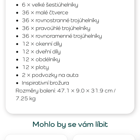
6 × velké šestiúhelníky
36 × malé čtverce
36 × rovnostranné trojúhelníky
36 × pravoúhlé trojúhelníky
36 × rovnoramenné trojúhelníky
12 × okenní díly
12 × dveřní díly
12 × obdélníky
12 × ploty
2 × podvozky na auta
Inspirativní brožura
Rozměry balení: 47.1 × 9.0 × 31.9 cm /
7.25 kg
Mohlo by se vám líbit