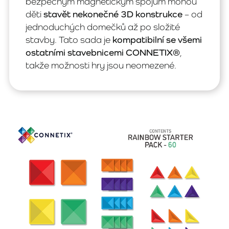
bezpečným magnetickým spojům mohou
děti
stavět nekonečné 3D konstrukce
– od
jednoduchých domečků až po složité
stavby. Tato sada je
kompatibilní se všemi
ostatními stavebnicemi CONNETIX®
,
takže možnosti hry jsou neomezené.