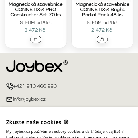
Magnetická stavebnice
Magnetická stavebnice
CONNETIX® PRO
CONNETIX® Bright
Constructor Set 70 ks
Portal Pack 48 ks
STEAM, od 8 let
STEAM, od 3 let
3 472 Kč
2 472 Kč
+421 910 466 990
info@joybex.cz
Užitečné odkazy
Zkuste naše cookies 🍪
Můj účet
My, Joybex.cz používáme soubory cookies a další údaje k zajištění
funkčnosti webu a s Vaším souhlasem i mj. k personalizaci reklamy a