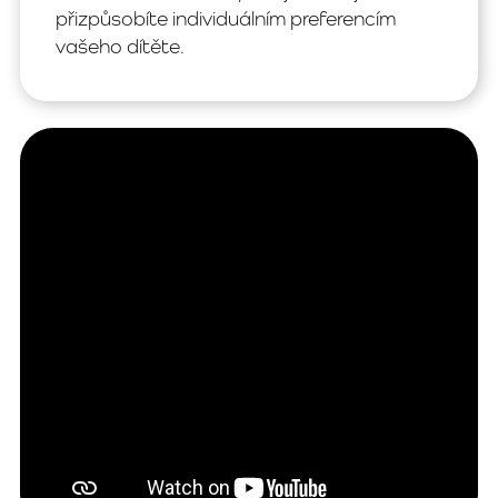
přizpůsobíte individuálním preferencím
vašeho dítěte.