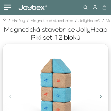
home
Hračky
Magnetické stavebnice
JollyHeap®
Ma
Magnetická stavebnice JollyHeap
Pixi set 12 bloků