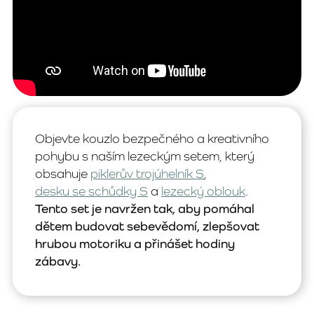
Objevte kouzlo bezpečného a kreativního
pohybu s naším lezeckým setem, který
obsahuje
piklerův trojúhelník S
,
desku se schůdky S
a
lezecký oblouk
.
Tento set je navržen tak, aby pomáhal
dětem budovat sebevědomí, zlepšovat
hrubou motoriku a přinášet hodiny
zábavy.