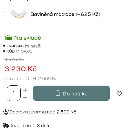
Bavlněná matrace
(+625 Kč)
Na skladě
ZNAČKA:
Joybex®
KÓD:
PTS-003
4 975 Kč
3 230 Kč
Cena bez DPH: 2 669 Kč
Do košíku
Doprava zdarma nad
2 500 Kč
Dodání do
1-3 dnů