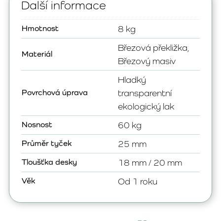
Další informace
Hmotnost
8 kg
Březová překližka,
Materiál
Březový masiv
Hladký
Povrchová úprava
transparentní
ekologický lak
Nosnost
60 kg
Průměr tyček
25 mm
Tloušťka desky
18 mm / 20 mm
Věk
Od 1 roku