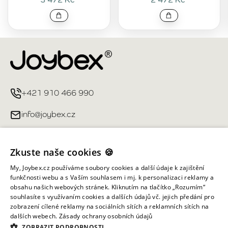
+421 910 466 990
info@joybex.cz
Užitečné odkazy
Zkuste naše cookies 🍪
Můj účet
My, Joybex.cz používáme soubory cookies a další údaje k zajištění
funkčnosti webu a s Vaším souhlasem i mj. k personalizaci reklamy a
obsahu našich webových stránek. Kliknutím na tlačítko „Rozumím“
Informace obchodu
souhlasíte s využívaním cookies a dalších údajů vč. jejich předání pro
zobrazení cílené reklamy na sociálních sítích a reklamních sítích na
dalších webech.
Zásady ochrany osobních údajů
Všechna práva vyhrazena ©
2026
Joybex.cz
ZOBRAZIT PODROBNOSTI