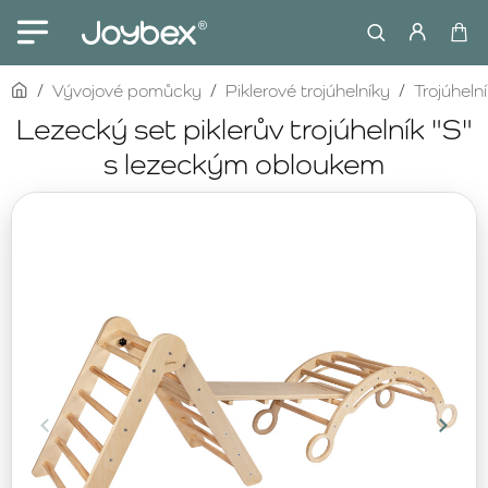
home
Vývojové pomůcky
Piklerové trojúhelníky
Trojúheln
Lezecký set piklerův trojúhelník "S"
s lezeckým obloukem