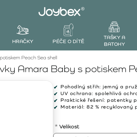
TAŠKY A
HRAČKY
PÉČE O DÍTĚ
BATOHY
otiskem Peach Sea shell
ky Amara Baby s potiskem Pe
Pohodlný střih:
jemný a pruž
UV ochrana:
spolehlivá och
Praktické řešení:
patentky p
Materiál:
82 % recyklovaný p
Velikost