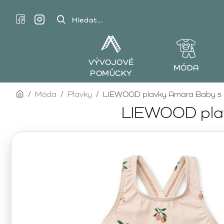
Hledat...
VÝVOJOVÉ
MÓDA
POMŮCKY
home
Móda
Plavky
LIEWOOD plavky Amara Baby s p
LIEWOOD plav