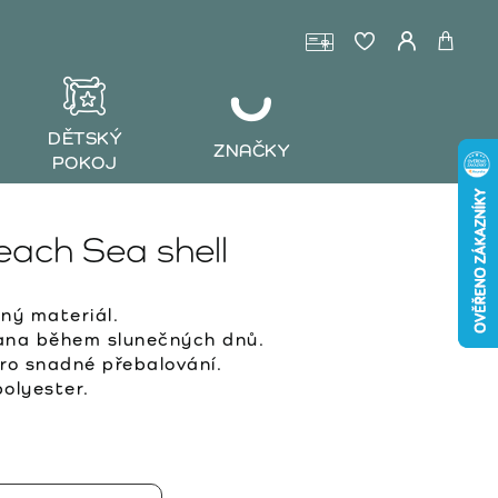
DĚTSKÝ
ZNAČKY
POKOJ
ach Sea shell
ný materiál.
rana během slunečných dnů.
ro snadné přebalování.
olyester.