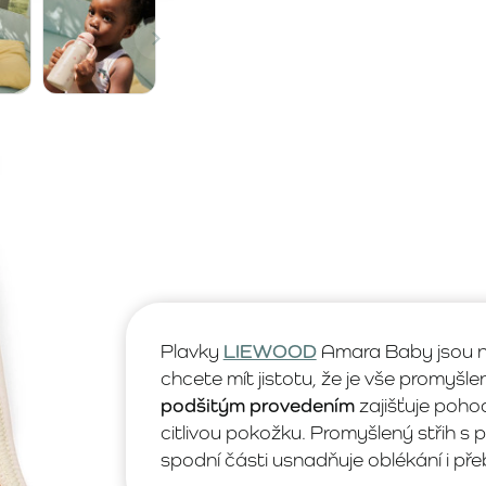
Plavky
LIEWOOD
Amara Baby jsou nav
chcete mít jistotu, že je vše promyšl
podšitým provedením
zajišťuje poho
citlivou pokožku. Promyšlený střih s
spodní části usnadňuje oblékání i pře