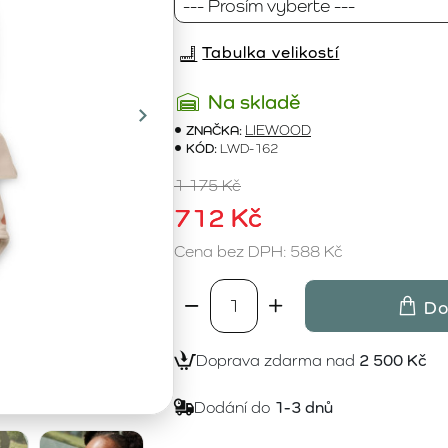
Tabulka velikostí
Na skladě
ZNAČKA:
LIEWOOD
KÓD:
LWD-162
1 175 Kč
712 Kč
Cena bez DPH: 588 Kč
Do
Doprava zdarma nad
2 500 Kč
Dodání do
1-3 dnů