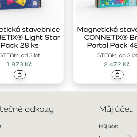
tická stavebnice
Magnetická stav
TIX® Light Star
CONNETIX® Br
Pack 28 ks
Portal Pack 4
STEAM, od 3 let
STEAM, od 3 le
1 873 Kč
2 472 Kč
itečné odkazy
Můj účet
s
Můj účet