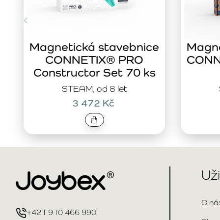
Magnetická stavebnice
Magne
CONNETIX® PRO
CONNE
Constructor Set 70 ks
STEAM, od 8 let
3 472 Kč
Už
O ná
+421 910 466 990