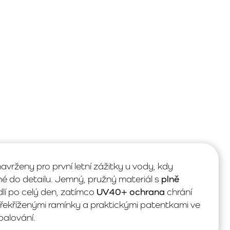
rženy pro první letní zážitky u vody, kdy
ené do detailu. Jemný, pružný materiál s
plně
dlí po celý den, zatímco
UV40+ ochrana
chrání
 překříženými ramínky a praktickými patentkami ve
balování.