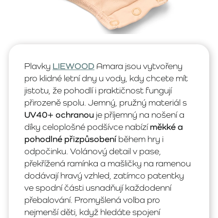
Plavky
LIEWOOD
Amara jsou vytvořeny
pro klidné letní dny u vody, kdy chcete mít
jistotu, že pohodlí i praktičnost fungují
přirozeně spolu. Jemný, pružný materiál s
UV40+ ochranou
je příjemný na nošení a
díky celoplošné podšívce nabízí
měkké a
pohodlné přizpůsobení
během hry i
odpočinku. Volánový detail v pase,
překřížená ramínka a mašličky na ramenou
dodávají hravý vzhled, zatímco patentky
ve spodní části usnadňují každodenní
přebalování. Promyšlená volba pro
nejmenší děti, když hledáte spojení