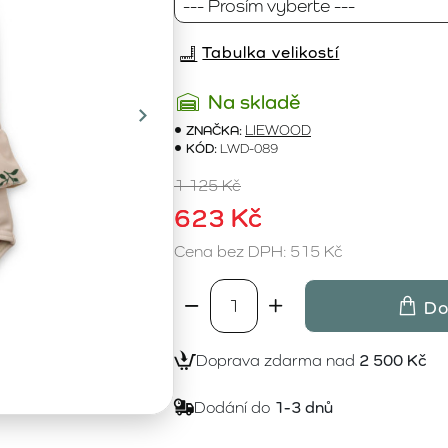
Tabulka velikostí
Na skladě
ZNAČKA:
LIEWOOD
KÓD:
LWD-089
1 125 Kč
623 Kč
Cena bez DPH: 515 Kč
Do
Doprava zdarma nad
2 500 Kč
Dodání do
1-3 dnů