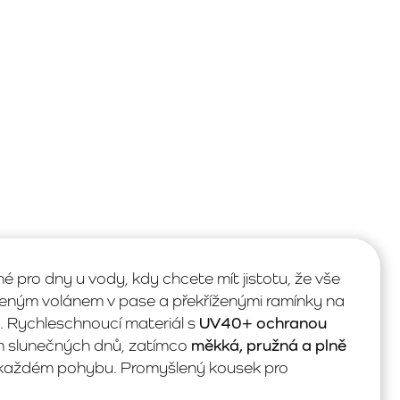
 pro dny u vody, kdy chcete mít jistotu, že vše
aseným volánem v pase a překříženými ramínky na
. Rychleschnoucí materiál s
UV40+ ochranou
m slunečných dnů, zatímco
měkká, pružná a plně
i každém pohybu. Promyšlený kousek pro