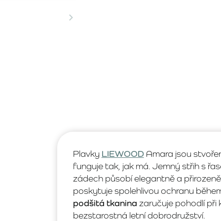
Plavky
LIEWOOD
Amara jsou stvořené
funguje tak, jak má. Jemný střih s ř
zádech působí elegantně a přirozeně
poskytuje spolehlivou ochranu běhe
podšitá tkanina
zaručuje pohodlí př
bezstarostná letní dobrodružství.