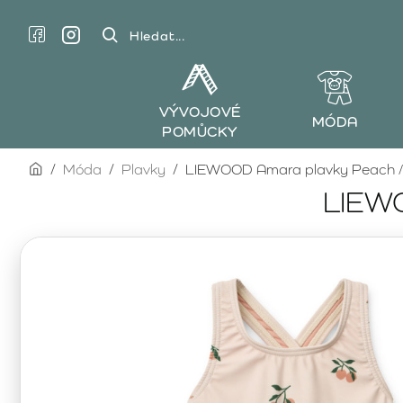
Hledat...
VÝVOJOVÉ
MÓDA
POMŮCKY
home
Móda
Plavky
LIEWOOD Amara plavky Peach / 
LIEWO