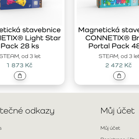
tická stavebnice
Magnetická stav
TIX® Light Star
CONNETIX® Br
Pack 28 ks
Portal Pack 4
STEAM, od 3 let
STEAM, od 3 le
1 873 Kč
2 472 Kč
itečné odkazy
Můj účet
s
Můj účet