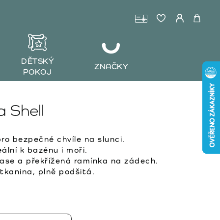
DĚTSKÝ
ZNAČKY
POKOJ
 Shell
o bezpečné chvíle na slunci.
ální k bazénu i moři.
ase a překřížená ramínka na zádech.
tkanina, plně podšitá.