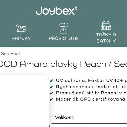
TAŠKY A
HRAČKY
PÉČE O DÍTĚ
BATOHY
Sea Shell
OD Amara plavky Peach / Sea
UV ochrana:
Faktor UV40+ pr
Rychleschnoucí materiál:
Ide
Promyšlený střih:
Řasení v p
Materiál:
GRS certifikovaná 
Velikost