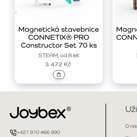
Magnetická stavebnice
Magne
CONNETIX® PRO
CONNE
Constructor Set 70 ks
STEAM, od 8 let
3 472 Kč
Už
O ná
+421 910 466 990