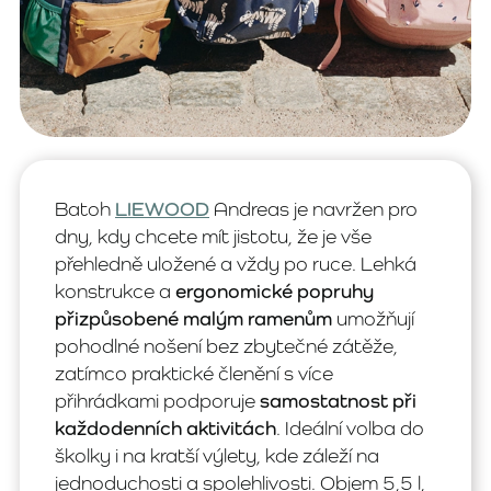
Batoh
LIEWOOD
Andreas je navržen pro
dny, kdy chcete mít jistotu, že je vše
přehledně uložené a vždy po ruce. Lehká
konstrukce a
ergonomické popruhy
přizpůsobené malým ramenům
umožňují
pohodlné nošení bez zbytečné zátěže,
zatímco praktické členění s více
přihrádkami podporuje
samostatnost při
každodenních aktivitách
. Ideální volba do
školky i na kratší výlety, kde záleží na
jednoduchosti a spolehlivosti. Objem 5,5 l,