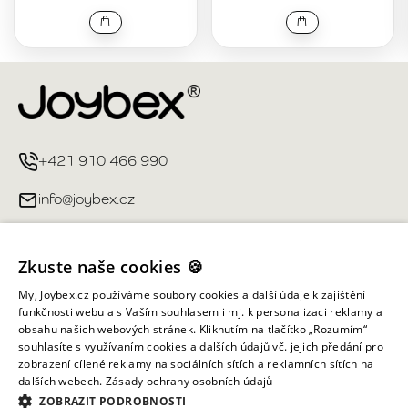
+421 910 466 990
info@joybex.cz
Užitečné odkazy
Zkuste naše cookies 🍪
Můj účet
My, Joybex.cz používáme soubory cookies a další údaje k zajištění
funkčnosti webu a s Vaším souhlasem i mj. k personalizaci reklamy a
obsahu našich webových stránek. Kliknutím na tlačítko „Rozumím“
Informace obchodu
souhlasíte s využívaním cookies a dalších údajů vč. jejich předání pro
zobrazení cílené reklamy na sociálních sítích a reklamních sítích na
dalších webech.
Zásady ochrany osobních údajů
Všechna práva vyhrazena ©
2026
Joybex.cz
ZOBRAZIT PODROBNOSTI