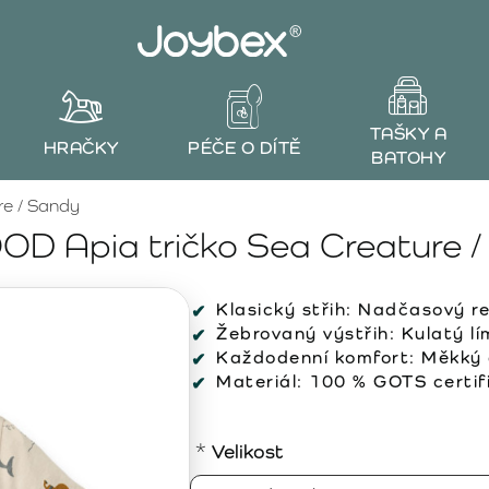
TAŠKY A
HRAČKY
PÉČE O DÍTĚ
BATOHY
re / Sandy
D Apia tričko Sea Creature 
Klasický střih:
Nadčasový reg
Žebrovaný výstřih:
Kulatý lím
Každodenní komfort:
Měkký a
Materiál:
100 % GOTS certifi
Velikost