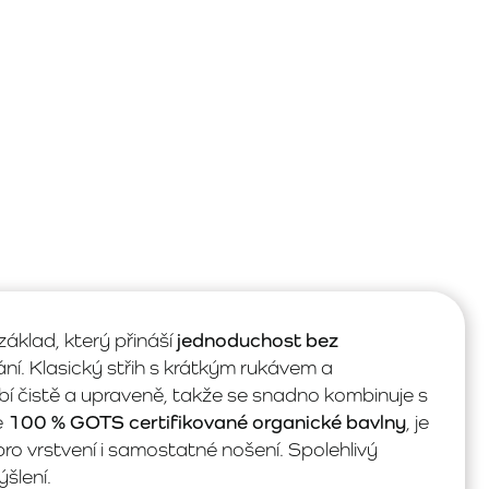
áklad, který přináší
jednoduchost bez
í. Klasický střih s krátkým rukávem a
 čistě a upraveně, takže se snadno kombinuje s
e
100 % GOTS certifikované organické bavlny
, je
o vrstvení i samostatné nošení. Spolehlivý
šlení.