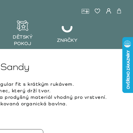
DĚTSKÝ
ZNAČKY
POKOJ
/ Sandy
ular fit s krátkým rukávem.
ec, který drží tvar.
 prodyšný materiál vhodný pro vrstvení.
kovaná organická bavlna.