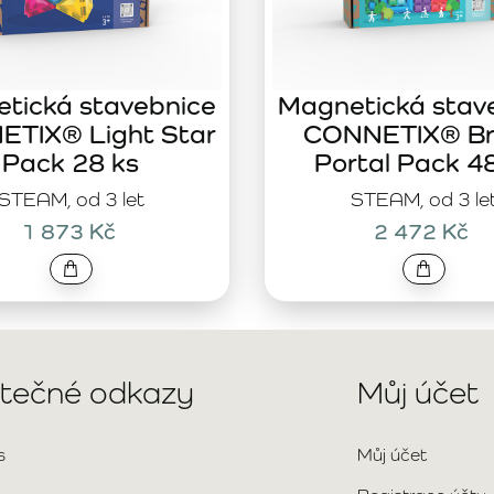
tická stavebnice
Magnetická stav
TIX® Light Star
CONNETIX® Br
Pack 28 ks
Portal Pack 4
STEAM, od 3 let
STEAM, od 3 le
1 873 Kč
2 472 Kč
itečné odkazy
Můj účet
s
Můj účet