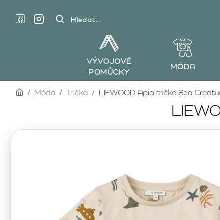
Hledat...
VÝVOJOVÉ
MÓDA
POMŮCKY
home
Móda
Trička
LIEWOOD Apia tričko Sea Creatu
LIEWOO