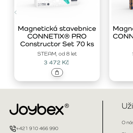
Magnetická stavebnice
Magne
CONNETIX® PRO
CONNE
Constructor Set 70 ks
STEAM, od 8 let
3 472 Kč
Už
O ná
+421 910 466 990