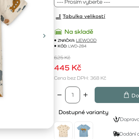
Tabulka velikostí
Na skladě
ZNAČKA:
LIEWOOD
KÓD:
LWD-284
625 Kč
445 Kč
Cena bez DPH: 368 Kč
Do
Dostupné varianty
Doprav
Dodání 