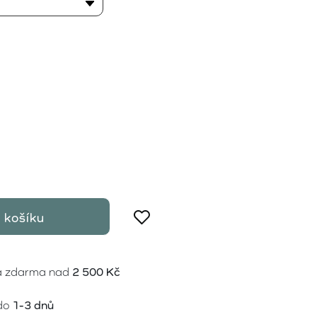
 košíku
a zdarma nad
2 500 Kč
do
1-3 dnů