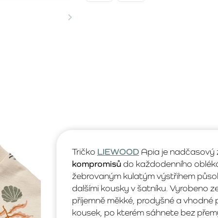
Tričko
LIEWOOD
Apia je nadčasový z
kompromisů
do každodenního oblékán
žebrovaným kulatým výstřihem působí
dalšími kousky v šatníku. Vyrobeno z
příjemně měkké, prodyšné a vhodné pr
kousek, po kterém sáhnete bez přemý