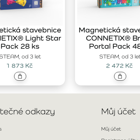
tická stavebnice
Magnetická stav
TIX® Light Star
CONNETIX® Br
Pack 28 ks
Portal Pack 4
STEAM, od 3 let
STEAM, od 3 le
1 873 Kč
2 472 Kč
itečné odkazy
Můj účet
s
Můj účet