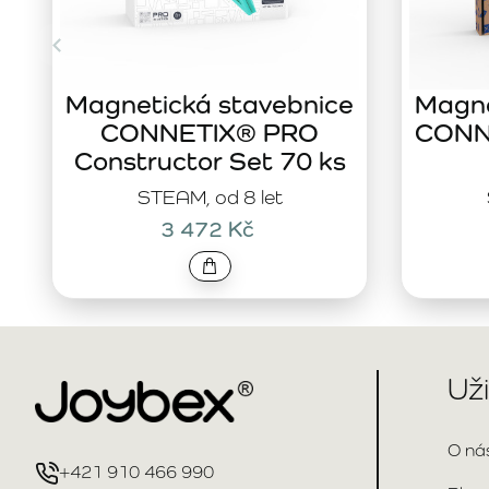
Magnetická stavebnice
Magne
CONNETIX® PRO
CONNE
Constructor Set 70 ks
STEAM, od 8 let
3 472 Kč
Už
O ná
+421 910 466 990