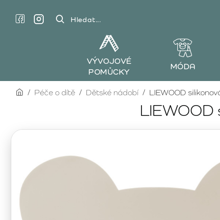
Hledat...
VÝVOJOVÉ
MÓDA
POMŮCKY
home
Péče o dítě
Dětské nádobí
LIEWOOD silikonov
LIEWOOD s