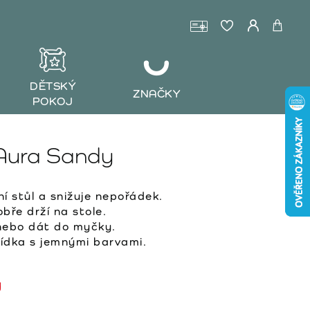
DĚTSKÝ
ZNAČKY
POKOJ
Aura Sandy
í stůl a snižuje nepořádek.
obře drží na stole.
 nebo dát do myčky.
ídka s jemnými barvami.
y