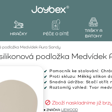
TAŠKY A
HRAČKY
PÉČE O DÍTĚ
BATOHY
á podložka Medvídek Aura Sandy
ilikonová podložka Medvídek 
Pomocník ke stolování: Chrán
Proti skluzu: Měkký silikon d
Snadná údržba: Stačí otřít
Roztomilý vzhled: Tvar medv
Zboží naskladníme již brz
ZNAČKA:
LIEWOOD