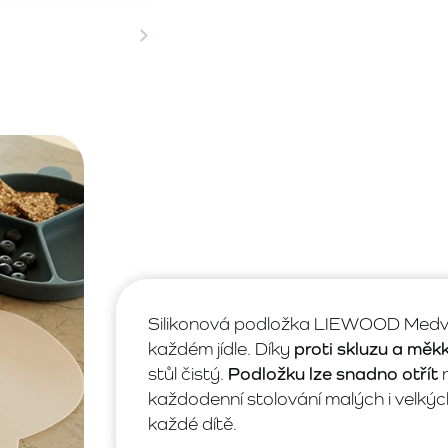
Silikonová podložka LIEWOOD Medví
každém jídle. Díky
proti skluzu a měk
stůl čistý.
Podložku lze snadno otřít
n
každodenní stolování malých i velký
každé dítě.