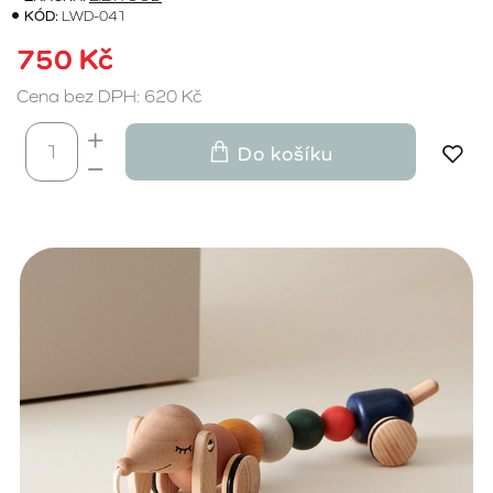
KÓD:
LWD-041
750 Kč
Cena bez DPH: 620 Kč
Do košíku