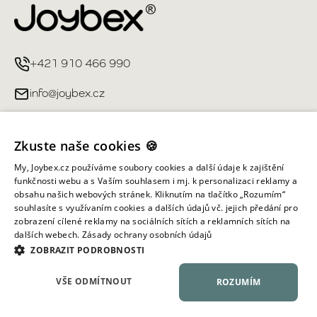
+421 910 466 990
info@joybex.cz
Užitečné odkazy
Zkuste naše cookies 🍪
Můj účet
My, Joybex.cz používáme soubory cookies a další údaje k zajištění
funkčnosti webu a s Vaším souhlasem i mj. k personalizaci reklamy a
obsahu našich webových stránek. Kliknutím na tlačítko „Rozumím“
Informace obchodu
souhlasíte s využívaním cookies a dalších údajů vč. jejich předání pro
zobrazení cílené reklamy na sociálních sítích a reklamních sítích na
dalších webech.
Zásady ochrany osobních údajů
Všechna práva vyhrazena ©
2026
Joybex.cz
ZOBRAZIT PODROBNOSTI
VŠE ODMÍTNOUT
ROZUMÍM