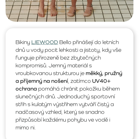
Bikiny
LIEWOOD
Bello přinášejí do letních
dnů u vody pocit lehkosti a jistoty, kdy vše
funguje přirozeně bez zbytečných
kompromisů. Jemný materiál s
vroubkovanou strukturou je
měkký, pružný
a příjemný na nošení
, zatímco
UV40+
ochrana
pomáhá chránit pokožku během
slunečných dnů. Jednoduchý sportovní
střih s kulatým výstřihem vytváří čistý a
nadčasový vzhled, který se snadno
přizpůsobí každému pohybu ve vodě i
mimo ni.