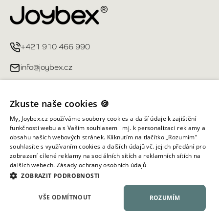
+421 910 466 990
info@joybex.cz
Užitečné odkazy
Zkuste naše cookies 🍪
Můj účet
My, Joybex.cz používáme soubory cookies a další údaje k zajištění
funkčnosti webu a s Vaším souhlasem i mj. k personalizaci reklamy a
obsahu našich webových stránek. Kliknutím na tlačítko „Rozumím“
Informace obchodu
souhlasíte s využívaním cookies a dalších údajů vč. jejich předání pro
zobrazení cílené reklamy na sociálních sítích a reklamních sítích na
dalších webech.
Zásady ochrany osobních údajů
Všechna práva vyhrazena ©
2026
Joybex.cz
ZOBRAZIT PODROBNOSTI
VŠE ODMÍTNOUT
ROZUMÍM