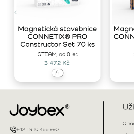
Magnetická stavebnice
Magne
CONNETIX® PRO
CONNE
Constructor Set 70 ks
STEAM, od 8 let
3 472 Kč
Už
O ná
+421 910 466 990