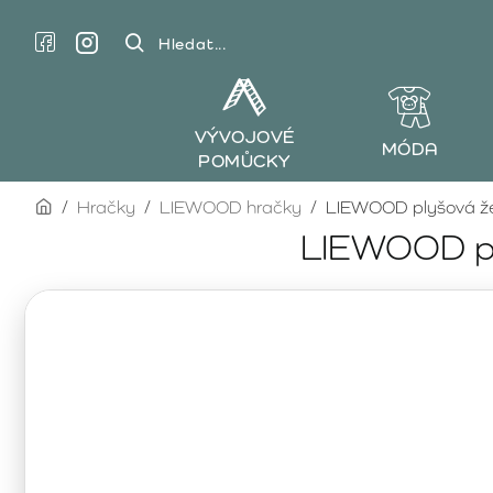
Hledat...
VÝVOJOVÉ
MÓDA
POMŮCKY
home
Hračky
LIEWOOD hračky
LIEWOOD plyšová že
LIEWOOD pl