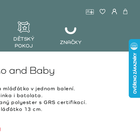
DĚTSKÝ
ZNAČKY
POKOJ
to and Baby
a mláďátko v jednom balení.
inka i batolata.
aný polyester s GRS certifikací.
láďátko 13 cm.
y