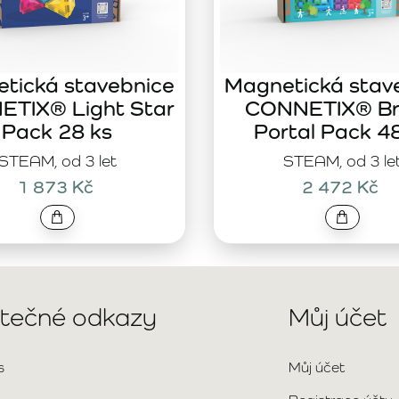
tická stavebnice
Magnetická stav
TIX® Light Star
CONNETIX® Br
Pack 28 ks
Portal Pack 4
STEAM, od 3 let
STEAM, od 3 le
1 873 Kč
2 472 Kč
itečné odkazy
Můj účet
s
Můj účet