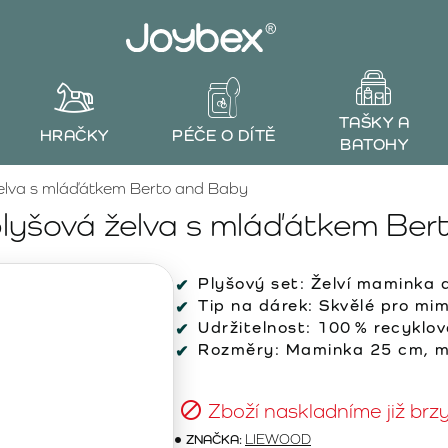
TAŠKY A
HRAČKY
PÉČE O DÍTĚ
BATOHY
lva s mláďátkem Berto and Baby
yšová želva s mláďátkem Ber
Plyšový set: Želví maminka 
Tip na dárek: Skvělé pro mim
Udržitelnost: 100 % recyklov
Rozměry: Maminka 25 cm, m
Zboží naskladníme již brz
ZNAČKA:
LIEWOOD