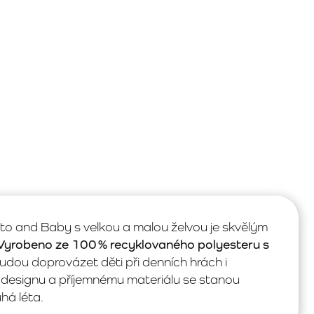
o and Baby s velkou a malou želvou je skvělým
Vyrobeno ze 100 % recyklovaného polyesteru s
udou doprovázet děti při denních hrách i
designu a příjemnému materiálu se stanou
há léta.