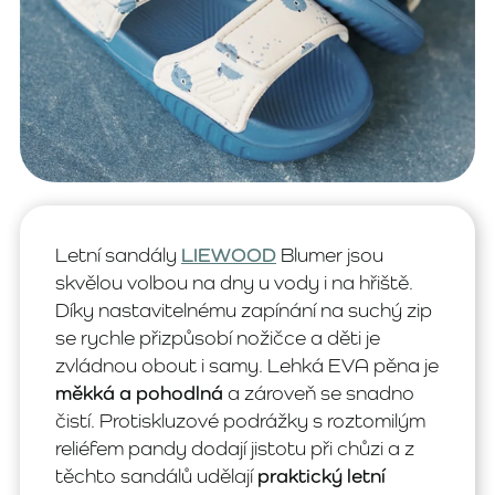
Letní sandály
LIEWOOD
Blumer jsou
skvělou volbou na dny u vody i na hřiště.
Díky nastavitelnému zapínání na suchý zip
se rychle přizpůsobí nožičce a děti je
zvládnou obout i samy. Lehká EVA pěna je
měkká a pohodlná
a zároveň se snadno
čistí. Protiskluzové podrážky s roztomilým
reliéfem pandy dodají jistotu při chůzi a z
těchto sandálů udělají
praktický letní