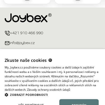
+421 910 466 990
info@joybex.cz
Užitečné odkazy
Zkuste naše cookies 🍪
Můj účet
My, Joybex.cz používáme soubory cookies a další údaje k zajištění
funkčnosti webu a s Vaším souhlasem i mj. k personalizaci reklamy a
obsahu našich webových stránek. Kliknutím na tlačítko „Rozumím“
Informace obchodu
souhlasíte s využívaním cookies a dalších údajů vč. jejich předání pro
zobrazení cílené reklamy na sociálních sítích a reklamních sítích na
dalších webech.
Zásady ochrany osobních údajů
Všechna práva vyhrazena ©
2026
Joybex.cz
ZOBRAZIT PODROBNOSTI