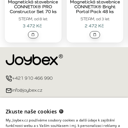
Magnetická stavebnice
Magnetická stavebnice
CONNETIX® PRO
CONNETIX® Bright
Constructor Set 70 ks
Portal Pack 48 ks
STEAM, od 8 let
STEAM, od 3 let
3 472 Kč
2 472 Kč
+421 910 466 990
info@joybex.cz
Užitečné odkazy
Zkuste naše cookies 🍪
Můj účet
My, Joybex.cz používáme soubory cookies a další údaje k zajištění
funkčnosti webu a s Vaším souhlasem i mj. k personalizaci reklamy a