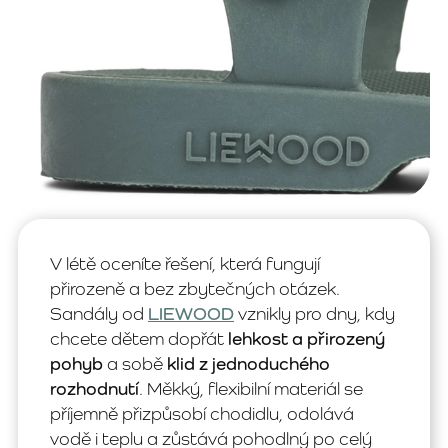
V létě oceníte řešení, která fungují
přirozeně a bez zbytečných otázek.
Sandály od
LIEWOOD
vznikly pro dny, kdy
chcete dětem dopřát
lehkost a přirozený
pohyb
a sobě
klid z jednoduchého
rozhodnutí
. Měkký, flexibilní materiál se
příjemně přizpůsobí chodidlu, odolává
vodě i teplu a zůstává pohodlný po celý