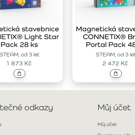
tická stavebnice
Magnetická stav
TIX® Light Star
CONNETIX® Br
Pack 28 ks
Portal Pack 4
STEAM, od 3 let
STEAM, od 3 le
1 873 Kč
2 472 Kč
itečné odkazy
Můj účet
s
Můj účet