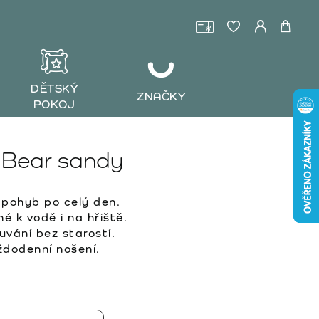
DĚTSKÝ
ZNAČKY
POKOJ
 Bear sandy
pohyb po celý den.
é k vodě i na hřiště.
vání bez starostí.
dodenní nošení.