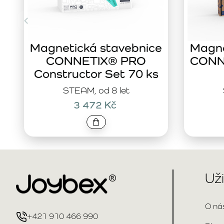
Magnetická stavebnice
Magne
CONNETIX® PRO
CONNE
Constructor Set 70 ks
STEAM, od 8 let
3 472 Kč
Už
O ná
+421 910 466 990