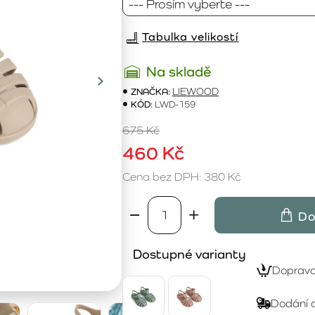
Tabulka velikostí
Na skladě
ZNAČKA:
LIEWOOD
KÓD:
LWD-159
675 Kč
460 Kč
Cena bez DPH: 380 Kč
Do
Dostupné varianty
Doprav
Dodání 