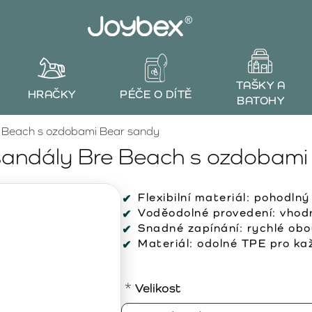
TAŠKY A
HRAČKY
PÉČE O DÍTĚ
BATOHY
 Beach s ozdobami Bear sandy
ndály Bre Beach s ozdobami
Flexibilní materiál:
pohodlný 
Voděodolné provedení:
vhodn
Snadné zapínání:
rychlé obou
Materiál:
odolné TPE pro kaž
Velikost