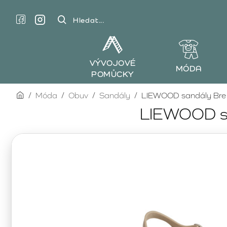
Hledat...
VÝVOJOVÉ
MÓDA
POMŮCKY
home
Móda
Obuv
Sandály
LIEWOOD sandály Bre
LIEWOOD sa