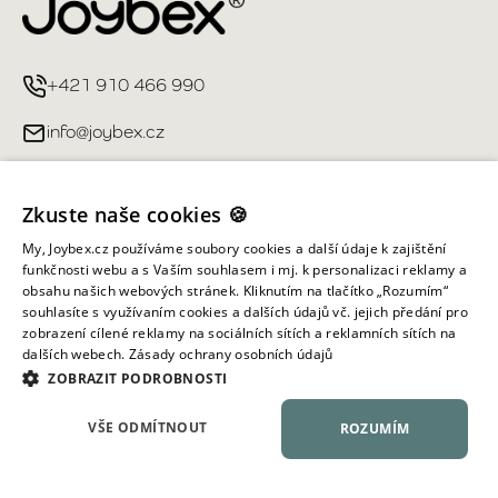
+421 910 466 990
info@joybex.cz
Užitečné odkazy
Zkuste naše cookies 🍪
Můj účet
My, Joybex.cz používáme soubory cookies a další údaje k zajištění
funkčnosti webu a s Vaším souhlasem i mj. k personalizaci reklamy a
obsahu našich webových stránek. Kliknutím na tlačítko „Rozumím“
Informace obchodu
souhlasíte s využívaním cookies a dalších údajů vč. jejich předání pro
zobrazení cílené reklamy na sociálních sítích a reklamních sítích na
dalších webech.
Zásady ochrany osobních údajů
Všechna práva vyhrazena ©
2026
Joybex.cz
ZOBRAZIT PODROBNOSTI
VŠE ODMÍTNOUT
ROZUMÍM