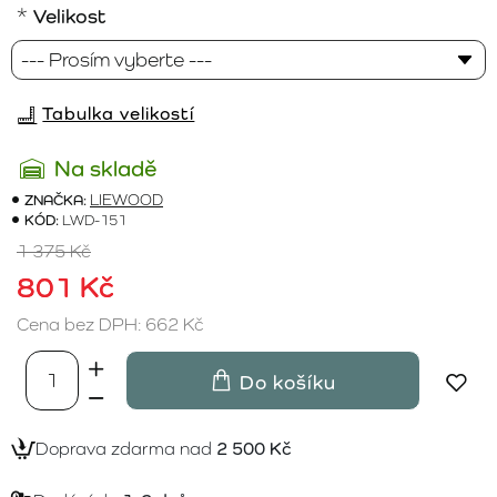
Velikost
Tabulka velikostí
Na skladě
ZNAČKA:
LIEWOOD
KÓD:
LWD-151
1 375 Kč
801 Kč
Cena bez DPH: 662 Kč
Do košíku
Doprava zdarma nad
2 500 Kč