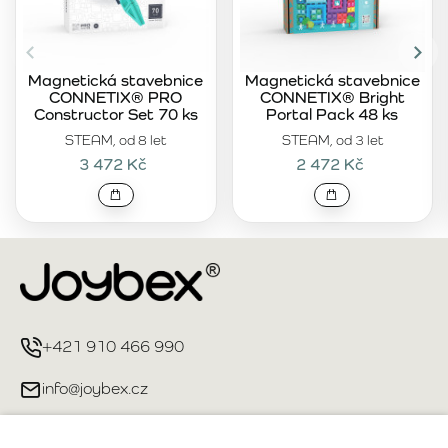
Magnetická stavebnice
Magnetická stavebnice
CONNETIX® PRO
CONNETIX® Bright
Constructor Set 70 ks
Portal Pack 48 ks
STEAM, od 8 let
STEAM, od 3 let
3 472 Kč
2 472 Kč
+421 910 466 990
info@joybex.cz
Užitečné odkazy