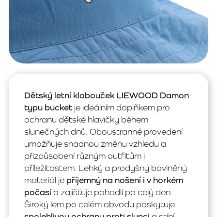
Dětský letní klobouček LIEWOOD Damon
typu bucket
je ideálním doplňkem pro
ochranu dětské hlavičky během
slunečných dnů. Oboustranné provedení
umožňuje snadnou změnu vzhledu a
přizpůsobení různým outfitům i
příležitostem. Lehký a prodyšný bavlněný
materiál je
příjemný na nošení i v horkém
počasí
a zajišťuje pohodlí po celý den.
Široký lem po celém obvodu poskytuje
spolehlivou ochranu proti slunci
a stíní