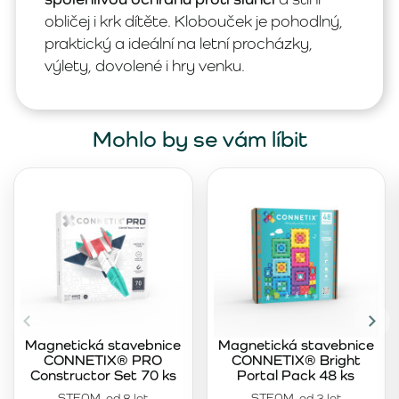
obličej i krk dítěte. Klobouček je pohodlný,
praktický a ideální na letní procházky,
výlety, dovolené i hry venku.
Mohlo by se vám líbit
Magnetická stavebnice
Magnetická stavebnice
CONNETIX® PRO
CONNETIX® Bright
Constructor Set 70 ks
Portal Pack 48 ks
STEAM, od 8 let
STEAM, od 3 let