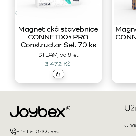
Magnetická stavebnice
Magne
CONNETIX® PRO
CONNE
Constructor Set 70 ks
STEAM, od 8 let
3 472 Kč
Už
O ná
+421 910 466 990