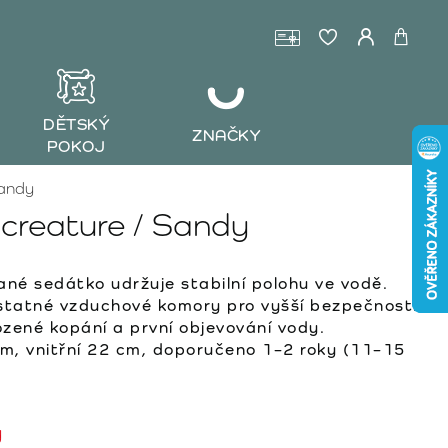
DĚTSKÝ
ZNAČKY
POKOJ
Sandy
creature / Sandy
né sedátko udržuje stabilní polohu ve vodě.
statné vzduchové komory pro vyšší bezpečnost.
zené kopání a první objevování vody.
m, vnitřní 22 cm, doporučeno 1–2 roky (11–15
y