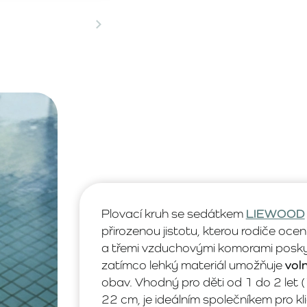
Plovací kruh se sedátkem
LIEWOOD
přirozenou jistotu, kterou rodiče oce
a třemi vzduchovými komorami posk
zatímco lehký materiál umožňuje
vol
obav. Vhodný pro děti od 1 do 2 let 
22 cm, je ideálním společníkem pro kl