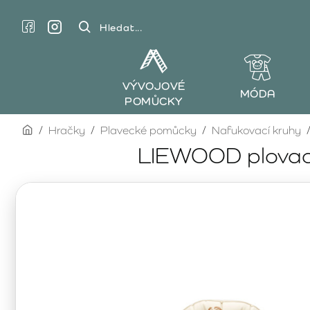
Hledat...
VÝVOJOVÉ
MÓDA
POMŮCKY
home
Hračky
Plavecké pomůcky
Nafukovací kruhy
LIEWOOD plovací