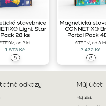
tická stavebnice
Magnetická stav
TIX® Light Star
CONNETIX® Br
Pack 28 ks
Portal Pack 4
STEAM, od 3 let
STEAM, od 3 le
1 873 Kč
2 472 Kč
itečné odkazy
Můj účet
s
Můj účet