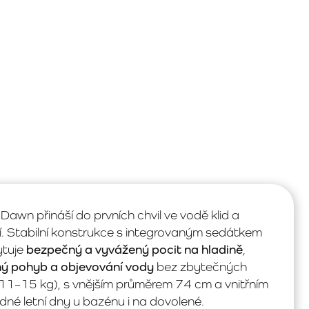
Dawn přináší do prvních chvil ve vodě klid a
ní. Stabilní konstrukce s integrovaným sedátkem
ytuje
bezpečný a vyvážený pocit na hladině
,
ný pohyb a objevování vody
bez zbytečných
(11–15 kg), s vnějším průměrem 74 cm a vnitřním
idné letní dny u bazénu i na dovolené.