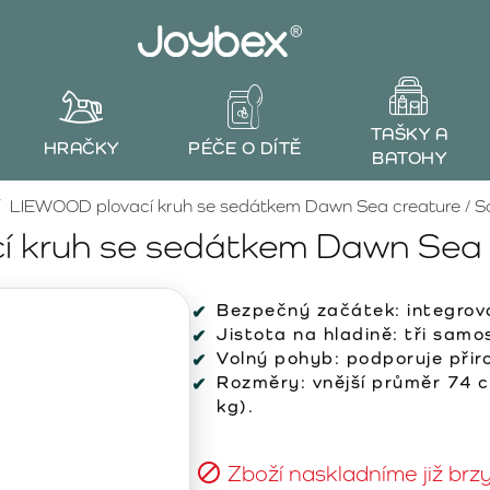
TAŠKY A
HRAČKY
PÉČE O DÍTĚ
BATOHY
LIEWOOD plovací kruh se sedátkem Dawn Sea creature / 
 kruh se sedátkem Dawn Sea 
Bezpečný začátek:
integrova
Jistota na hladině:
tři samo
Volný pohyb:
podporuje přiro
Rozměry:
vnější průměr 74 c
kg).
Zboží naskladníme již brz