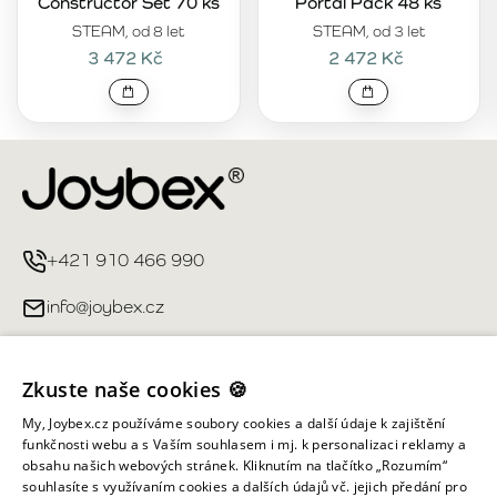
Constructor Set 70 ks
Portal Pack 48 ks
STEAM, od 8 let
STEAM, od 3 let
3 472 Kč
2 472 Kč
+421 910 466 990
info@joybex.cz
Užitečné odkazy
Zkuste naše cookies 🍪
Můj účet
My, Joybex.cz používáme soubory cookies a další údaje k zajištění
funkčnosti webu a s Vaším souhlasem i mj. k personalizaci reklamy a
obsahu našich webových stránek. Kliknutím na tlačítko „Rozumím“
Informace obchodu
souhlasíte s využívaním cookies a dalších údajů vč. jejich předání pro