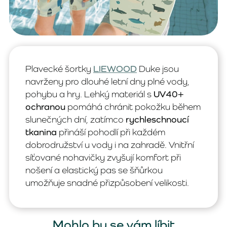
Plavecké šortky
LIEWOOD
Duke jsou
navrženy pro dlouhé letní dny plné vody,
pohybu a hry. Lehký materiál s
UV40+
ochranou
pomáhá chránit pokožku během
slunečných dní, zatímco
rychleschnoucí
tkanina
přináší pohodlí při každém
dobrodružství u vody i na zahradě. Vnitřní
síťované nohavičky zvyšují komfort při
nošení a elastický pas se šňůrkou
umožňuje snadné přizpůsobení velikosti.
Mohlo by se vám líbit