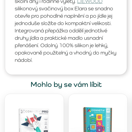
školní dny i rodinné výlety.
LIEWOOD
silikonový svačinový box Elara se snadno
otevře pro pohodlné naplnění a po jídle jej
jednoduše složíte do kompaktní velikosti.
Integrovaná přepážka oddělí jednotlivé
druhy jídla a praktické madlo usnadní
přenášení. Odolný 100% silikon je lehký,
opakovaně použitelný a vhodný do myčky
nádobí.
Mohlo by se vám líbit