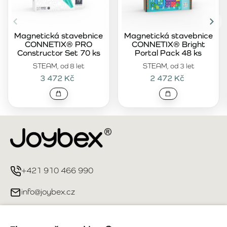
Magnetická stavebnice
Magnetická stavebnice
CONNETIX® PRO
CONNETIX® Bright
Constructor Set 70 ks
Portal Pack 48 ks
STEAM, od 8 let
STEAM, od 3 let
3 472 Kč
2 472 Kč
+421 910 466 990
info@joybex.cz
Užitečné odkazy