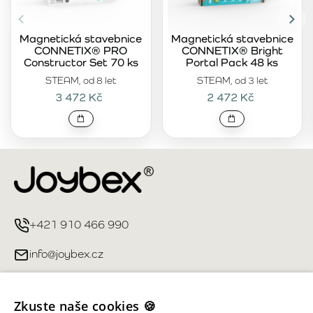
Magnetická stavebnice
Magnetická stavebnice
CONNETIX® PRO
CONNETIX® Bright
Constructor Set 70 ks
Portal Pack 48 ks
STEAM, od 8 let
STEAM, od 3 let
3 472 Kč
2 472 Kč
+421 910 466 990
info@joybex.cz
Užitečné odkazy
Zkuste naše cookies 🍪