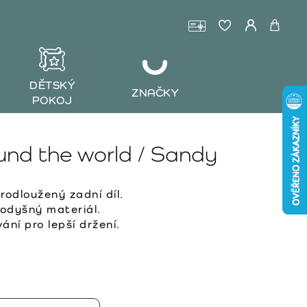
DĚTSKÝ
ZNAČKY
POKOJ
nd the world / Sandy
prodloužený zadní díl.
odyšný materiál.
ní pro lepší držení.