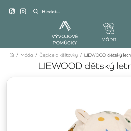
Hledat...
VÝVOJOVÉ
MÓDA
POMŮCKY
home
Móda
Čepice a kšiltovky
LIEWOOD dětský letní
LIEWOOD dětský letn