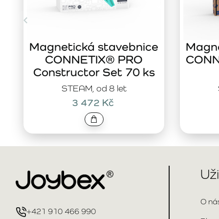
Magnetická stavebnice
Magne
CONNETIX® PRO
CONNE
Constructor Set 70 ks
STEAM, od 8 let
3 472 Kč
Už
O ná
+421 910 466 990