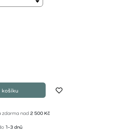
 košíku
a zdarma nad
2 500 Kč
do
1-3 dnů