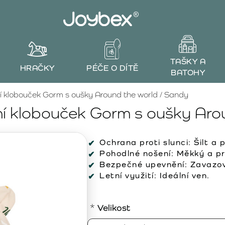
TAŠKY A
HRAČKY
PÉČE O DÍTĚ
BATOHY
 klobouček Gorm s oušky Around the world / Sandy
í klobouček Gorm s oušky Arou
Ochrana proti slunci:
Šilt a 
Pohodlné nošení:
Měkký a pr
Bezpečné upevnění:
Zavazová
Letní využití:
Ideální ven.
Velikost