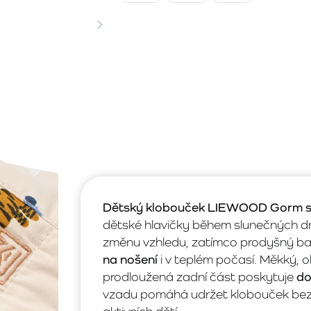
Dětský klobouček LIEWOOD Gorm se
dětské hlavičky během slunečných 
změnu vzhledu, zatímco prodyšný bav
na nošení
i v teplém počasí. Měkký, o
prodloužená zadní část poskytuje
do
vzadu pomáhá udržet klobouček bezpe