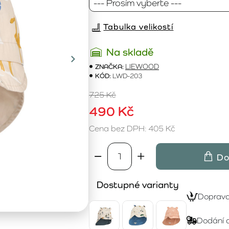
Tabulka velikostí
Na skladě
ZNAČKA:
LIEWOOD
KÓD:
LWD-203
725 Kč
490 Kč
Cena bez DPH: 405 Kč
Do
Dostupné varianty
Doprav
Dodání 