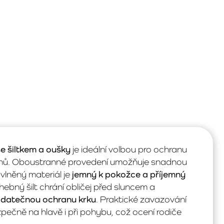
 šiltkem a oušky
je ideální volbou pro ochranu
dnů. Oboustranné provedení umožňuje snadnou
lněný materiál je
jemný k pokožce a příjemný
hebný šilt chrání obličej před sluncem a
datečnou ochranu krku
. Praktické zavazování
čně na hlavě i při pohybu, což ocení rodiče