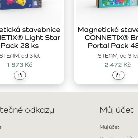
tická stavebnice
Magnetická stav
TIX® Light Star
CONNETIX® Br
Pack 28 ks
Portal Pack 4
STEAM, od 3 let
STEAM, od 3 le
1 873 Kč
2 472 Kč
itečné odkazy
Můj účet
s
Můj účet