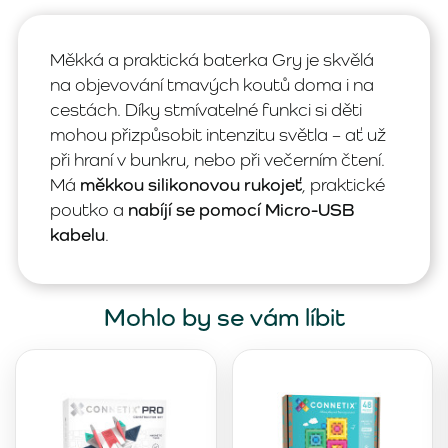
Měkká a praktická baterka Gry je skvělá
na objevování tmavých koutů doma i na
cestách. Díky stmívatelné funkci si děti
mohou přizpůsobit intenzitu světla – ať už
při hraní v bunkru, nebo při večerním čtení.
Má
měkkou silikonovou rukojeť
, praktické
poutko a
nabíjí se pomocí Micro-USB
kabelu
.
Mohlo by se vám líbit