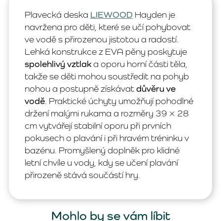
Plavecká deska
LIEWOOD
Hayden je
navržena pro děti, které se učí pohybovat
ve vodě s přirozenou jistotou a radostí.
Lehká konstrukce z EVA pěny poskytuje
spolehlivý vztlak
a oporu horní části těla,
takže se děti mohou soustředit na pohyb
nohou a postupně získávat
důvěru ve
vodě
. Praktické úchyty umožňují pohodlné
držení malými rukama a rozměry 39 × 28
cm vytvářejí stabilní oporu při prvních
pokusech o plavání i při hravém tréninku v
bazénu. Promyšlený doplněk pro klidné
letní chvíle u vody, kdy se učení plavání
přirozeně stává součástí hry.
Mohlo by se vám líbit