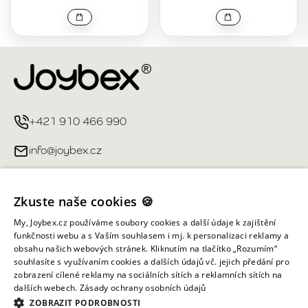
+421 910 466 990
info@joybex.cz
Užitečné odkazy
Zkuste naše cookies 🍪
Můj účet
My, Joybex.cz používáme soubory cookies a další údaje k zajištění
funkčnosti webu a s Vaším souhlasem i mj. k personalizaci reklamy a
obsahu našich webových stránek. Kliknutím na tlačítko „Rozumím“
Informace obchodu
souhlasíte s využívaním cookies a dalších údajů vč. jejich předání pro
zobrazení cílené reklamy na sociálních sítích a reklamních sítích na
dalších webech.
Zásady ochrany osobních údajů
Všechna práva vyhrazena ©
2026
Joybex.cz
ZOBRAZIT PODROBNOSTI