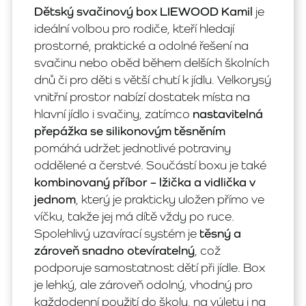
Dětský svačinový box LIEWOOD Kamil
je
ideální volbou pro rodiče, kteří hledají
prostorné, praktické a odolné řešení na
svačinu nebo oběd během delších školních
dnů či pro děti s větší chutí k jídlu. Velkorysý
vnitřní prostor nabízí dostatek místa na
hlavní jídlo i svačiny, zatímco
nastavitelná
přepážka se silikonovým těsněním
pomáhá udržet jednotlivé potraviny
oddělené a čerstvé. Součástí boxu je také
kombinovaný příbor – lžička a vidlička v
jednom
, který je prakticky uložen přímo ve
víčku, takže jej má dítě vždy po ruce.
Spolehlivý uzavírací systém je
těsný a
zároveň snadno otevíratelný
, což
podporuje samostatnost dětí při jídle. Box
je lehký, ale zároveň odolný, vhodný pro
každodenní použití do školy, na výlety i na