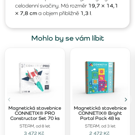
celodenní svačiny. Má rozměr
19,7 × 14,1
× 7,8 cm
a objem přibližně
1,3 l
.
Mohlo by se vám líbit
Magnetická stavebnice
Magnetická stavebnice
CONNETIX® PRO
CONNETIX® Bright
Constructor Set 70 ks
Portal Pack 48 ks
STEAM, od 8 let
STEAM, od 3 let
3 472 Kč
2 472 Kč